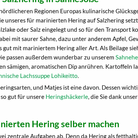
nördlicheren Regionen Europas kulinarische Glücksgef
 unseres für marinierten Hering auf Salzhering setzt
ake oder Salz eingelegt und so für den Transport kon
abei mit saurer Sahne, dazu unter anderem Apfel, Gew
 gut mit mariniertem Hering aller Art. Als Beilage sie
. Die passen außerdem wunderbar zu unserem
Sahnehe
n sämigen, aromatischen Dip anrühren. Kartoffeln las
innische Lachssuppe Lohikeitto
.
eringsarten, und Matjes ist eine davon. Dessen wichti
so gut für unsere
Heringshäckerle
, die Sie dank uns
inierten Hering selber machen
 zentrale Aufgaben ab. Denn da Hering als fetthaltig