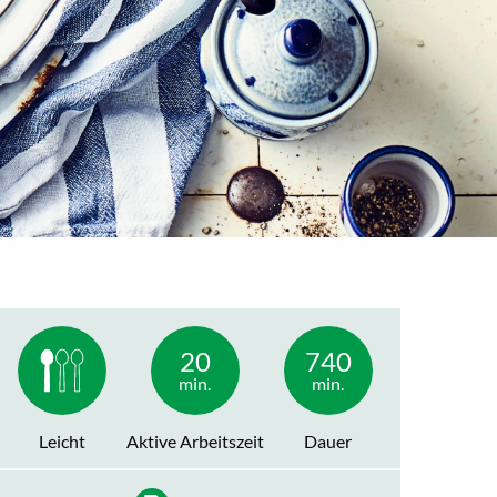
20
740
min.
min.
Leicht
Aktive Arbeitszeit
Dauer