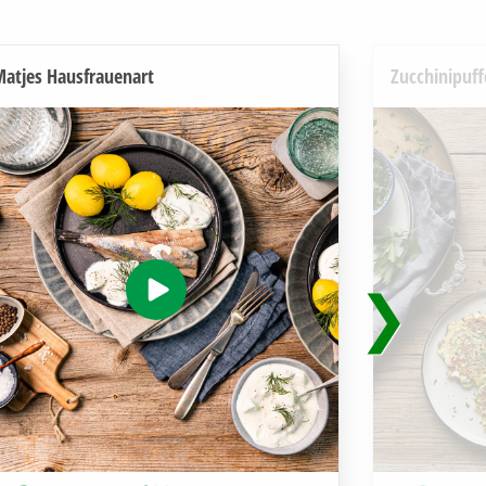
atjes Hausfrauenart
Zucchinipuff