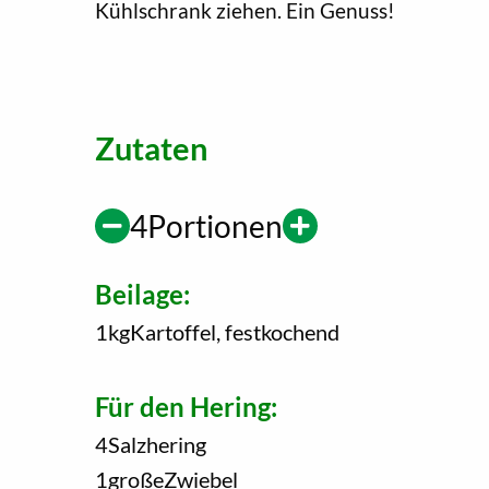
Kühlschrank ziehen. Ein Genuss!
Zutaten
4
Portionen
Beilage:
1
kg
Kartoffel, festkochend
Für den Hering:
4
Salzhering
1
große
Zwiebel