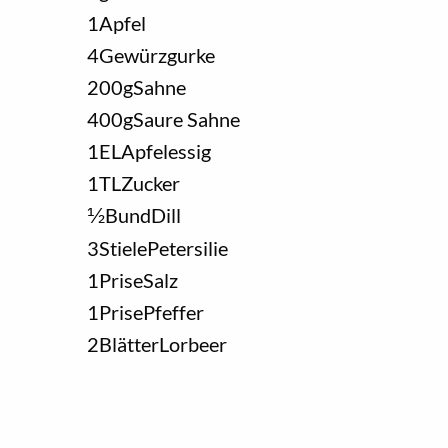
1
Apfel
4
Gewürzgurke
200
g
Sahne
400
g
Saure Sahne
1
EL
Apfelessig
1
TL
Zucker
1/2
Bund
Dill
3
Stiele
Petersilie
1
Prise
Salz
1
Prise
Pfeffer
2
Blätter
Lorbeer