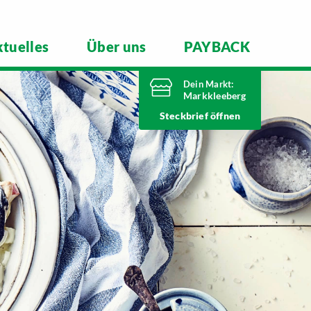
tuelles
Über uns
PAYBACK
Dein Markt:
Markkleeberg
Heute bis
Steckbrief
21 Uhr geöffnet
Telefonnummer
0341 35390
Städtelner Straße 54
04416 Markkleeberg
Markt ändern