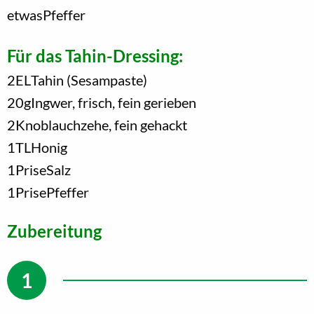
etwas
Pfeffer
Für das Tahin-Dressing:
2
EL
Tahin (Sesampaste)
20
g
Ingwer, frisch, fein gerieben
2
Knoblauchzehe, fein gehackt
1
TL
Honig
1
Prise
Salz
1
Prise
Pfeffer
Zubereitung