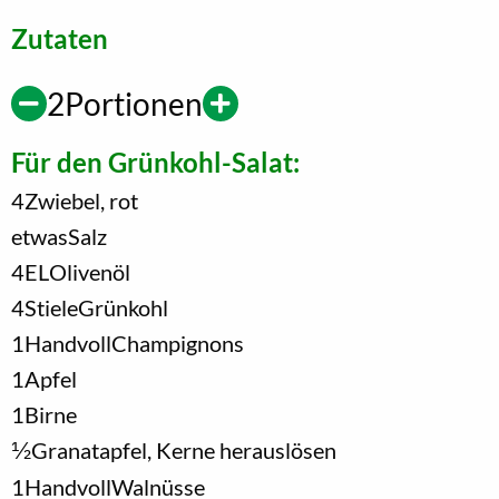
Zutaten
2
Portionen
Für den Grünkohl-Salat:
4
Zwiebel, rot
etwas
Salz
4
EL
Olivenöl
4
Stiele
Grünkohl
1
Handvoll
Champignons
1
Apfel
1
Birne
1/2
Granatapfel, Kerne herauslösen
1
Handvoll
Walnüsse