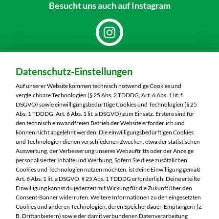
Besucht uns
auch auf Instagram
Dein Markt:
Datenschutz-Einstellungen
MARKTKAUF Markkleeberg
Städtelner Straße 54
Auf unserer Website kommen technisch notwendige Cookies und
04416 Markkleeberg
vergleichbare Technologien (§ 25 Abs. 2 TDDDG, Art. 6 Abs. 1 lit. f
DSGVO) sowie einwilligungsbedürftige Cookies und Technologien (§ 25
Telefon:
0341 35390
Abs. 1 TDDDG, Art. 6 Abs. 1 lit. a DSGVO) zum Einsatz. Erstere sind für
den technisch einwandfreien Betrieb der Website erforderlich und
können nicht abgelehnt werden. Die einwilligungsbedürftigen Cookies
Markt ändern
und Technologien dienen verschiedenen Zwecken, etwa der statistischen
Auswertung, der Verbesserung unseres Webauftritts oder der Anzeige
Öffnungszeiten diese Woche:
personalisierter Inhalte und Werbung. Sofern Sie diese zusätzlichen
Cookies und Technologien nutzen möchten, ist deine Einwilligung gemäß
Mo:
07:00 – 20:00 Uhr
Art. 6 Abs. 1 lit. a DSGVO, § 25 Abs. 1 TDDDG erforderlich. Deine erteilte
Di:
07:00 – 20:00 Uhr
Einwilligung kannst du jederzeit mit Wirkung für die Zukunft über den
Consent-Banner widerrufen. Weitere Informationen zu den eingesetzten
Mi:
07:00 – 20:00 Uhr
Cookies und anderen Technologien, deren Speicherdauer, Empfängern (z.
Do:
07:00 – 21:00 Uhr
B. Drittanbietern) sowie der damit verbundenen Datenverarbeitung