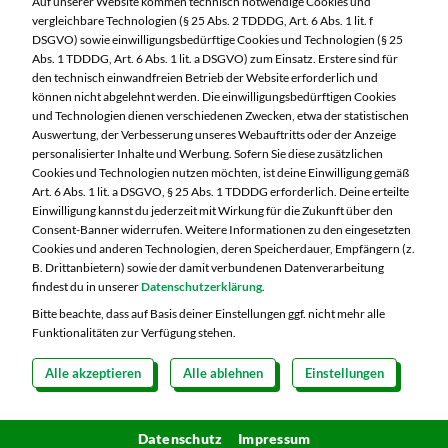
Auf unserer Website kommen technisch notwendige Cookies und
04416 Markkleeberg
vergleichbare Technologien (§ 25 Abs. 2 TDDDG, Art. 6 Abs. 1 lit. f
DSGVO) sowie einwilligungsbedürftige Cookies und Technologien (§ 25
Telefon:
0341 35390
Abs. 1 TDDDG, Art. 6 Abs. 1 lit. a DSGVO) zum Einsatz. Erstere sind für
den technisch einwandfreien Betrieb der Website erforderlich und
können nicht abgelehnt werden. Die einwilligungsbedürftigen Cookies
Markt ändern
und Technologien dienen verschiedenen Zwecken, etwa der statistischen
Auswertung, der Verbesserung unseres Webauftritts oder der Anzeige
Öffnungszeiten diese Woche:
personalisierter Inhalte und Werbung. Sofern Sie diese zusätzlichen
Cookies und Technologien nutzen möchten, ist deine Einwilligung gemäß
Mo:
07:00 – 20:00 Uhr
Art. 6 Abs. 1 lit. a DSGVO, § 25 Abs. 1 TDDDG erforderlich. Deine erteilte
Di:
07:00 – 20:00 Uhr
Einwilligung kannst du jederzeit mit Wirkung für die Zukunft über den
Consent-Banner widerrufen. Weitere Informationen zu den eingesetzten
Mi:
07:00 – 20:00 Uhr
Cookies und anderen Technologien, deren Speicherdauer, Empfängern (z.
Do:
07:00 – 21:00 Uhr
B. Drittanbietern) sowie der damit verbundenen Datenverarbeitung
Fr:
07:00 – 21:00 Uhr
findest du in unserer
Datenschutzerklärung
.
Sa:
07:00 – 21:00 Uhr
Bitte beachte, dass auf Basis deiner Einstellungen ggf. nicht mehr alle
Funktionalitäten zur Verfügung stehen.
Alle akzeptieren
Alle ablehnen
Einstellungen
Copyright 2026 © MARKTKAUF
Datenschutz
Impressum
Hinweisgebersystem Menschenrechte
Datenschutz
Impressum
Cookie-Einstellungen