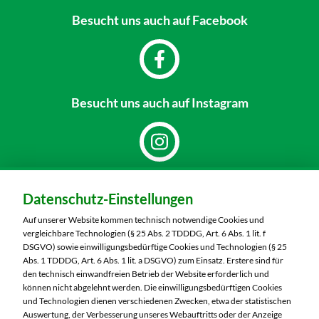
Besucht uns
auch auf Facebook
Besucht uns
auch auf Instagram
Dein Markt:
Datenschutz-Einstellungen
MARKTKAUF Markkleeberg
Städtelner Straße 54
Auf unserer Website kommen technisch notwendige Cookies und
04416 Markkleeberg
vergleichbare Technologien (§ 25 Abs. 2 TDDDG, Art. 6 Abs. 1 lit. f
DSGVO) sowie einwilligungsbedürftige Cookies und Technologien (§ 25
Telefon:
0341 35390
Abs. 1 TDDDG, Art. 6 Abs. 1 lit. a DSGVO) zum Einsatz. Erstere sind für
den technisch einwandfreien Betrieb der Website erforderlich und
können nicht abgelehnt werden. Die einwilligungsbedürftigen Cookies
Markt ändern
und Technologien dienen verschiedenen Zwecken, etwa der statistischen
Auswertung, der Verbesserung unseres Webauftritts oder der Anzeige