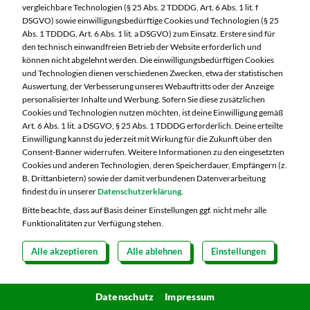
vergleichbare Technologien (§ 25 Abs. 2 TDDDG, Art. 6 Abs. 1 lit. f
DSGVO) sowie einwilligungsbedürftige Cookies und Technologien (§ 25
Abs. 1 TDDDG, Art. 6 Abs. 1 lit. a DSGVO) zum Einsatz. Erstere sind für
Unser Fazit
den technisch einwandfreien Betrieb der Website erforderlich und
können nicht abgelehnt werden. Die einwilligungsbedürftigen Cookies
und Technologien dienen verschiedenen Zwecken, etwa der statistischen
Freuen Sie sich auf den Sommer und lassen Sie sich
Auswertung, der Verbesserung unseres Webauftritts oder der Anzeige
von der Vielfalt an Früchten inspirieren. Egal ob
personalisierter Inhalte und Werbung. Sofern Sie diese zusätzlichen
Cookies und Technologien nutzen möchten, ist deine Einwilligung gemäß
als erfrischender Snack, Zutat in leckeren Desserts
Art. 6 Abs. 1 lit. a DSGVO, § 25 Abs. 1 TDDDG erforderlich. Deine erteilte
Einwilligung kannst du jederzeit mit Wirkung für die Zukunft über den
oder als erfrischender Smoothie - Obst ist der
Consent-Banner widerrufen. Weitere Informationen zu den eingesetzten
perfekte Begleiter für heiße Tage. Probieren Sie
Cookies und anderen Technologien, deren Speicherdauer, Empfängern (z.
B. Drittanbietern) sowie der damit verbundenen Datenverarbeitung
unsere Tipps, Tricks und Lifehacks aus und lassen
findest du in unserer
Datenschutzerklärung
.
Sie sich von der Frische und Süße dieser
Bitte beachte, dass auf Basis deiner Einstellungen ggf. nicht mehr alle
natürlichen Köstlichkeiten verzaubern!
Funktionalitäten zur Verfügung stehen.
Alle akzeptieren
Alle ablehnen
Einstellungen
Das könnte Sie auch interessieren
Datenschutz
Impressum