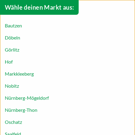
Wähle deinen Markt aus:
Bautzen
Döbeln
Görlitz
Hof
Markkleeberg
Nobitz
WIR gehen es an: Der Frühjahrsputz
Nürnberg-Mögeldorf
ruft!
Nürnberg-Thon
Oschatz
Übers Jahr sammelt sich im Haushalt so einiges an
Saalfeld