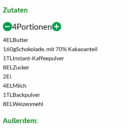
Zutaten
4
Portionen
4
EL
Butter
160
g
Schokolade, mit 70% Kakaoanteil
1
TL
Instant-Kaffeepulver
8
EL
Zucker
2
Ei
4
EL
Milch
1
TL
Backpulver
8
EL
Weizenmehl
Außerdem: