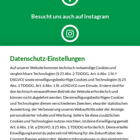
Besucht uns
auch auf Instagram
Dein Markt:
Datenschutz-Einstellungen
MARKTKAUF Döbeln
Richard-Köberlin-Straße 2
Auf unserer Website kommen technisch notwendige Cookies und
04720 Döbeln
vergleichbare Technologien (§ 25 Abs. 2 TDDDG, Art. 6 Abs. 1 lit. f
DSGVO) sowie einwilligungsbedürftige Cookies und Technologien (§ 25
Telefon:
03431 7300
Abs. 1 TDDDG, Art. 6 Abs. 1 lit. a DSGVO) zum Einsatz. Erstere sind für
den technisch einwandfreien Betrieb der Website erforderlich und
können nicht abgelehnt werden. Die einwilligungsbedürftigen Cookies
Markt ändern
und Technologien dienen verschiedenen Zwecken, etwa der statistischen
Auswertung, der Verbesserung unseres Webauftritts oder der Anzeige
Öffnungszeiten diese Woche:
personalisierter Inhalte und Werbung. Sofern Sie diese zusätzlichen
Cookies und Technologien nutzen möchten, ist deine Einwilligung gemäß
Mo:
07:00 – 20:00 Uhr
Art. 6 Abs. 1 lit. a DSGVO, § 25 Abs. 1 TDDDG erforderlich. Deine erteilte
Di:
07:00 – 20:00 Uhr
Einwilligung kannst du jederzeit mit Wirkung für die Zukunft über den
Consent-Banner widerrufen. Weitere Informationen zu den eingesetzten