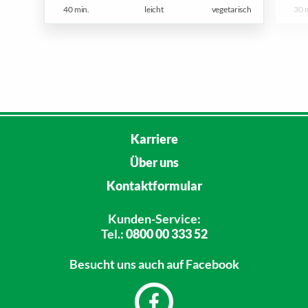
40 min.
leicht
vegetarisch
30 
Karriere
Über uns
Kontaktformular
Kunden-Service:
Tel.:
0800 00 333 52
Besucht uns
auch auf Facebook