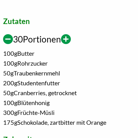
Zutaten
30
Portionen
100
g
Butter
100
g
Rohrzucker
50
g
Traubenkernmehl
200
g
Studentenfutter
50
g
Cranberries, getrocknet
100
g
Blütenhonig
300
g
Früchte-Müsli
175
g
Schokolade, zartbitter mit Orange