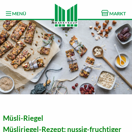
MENÜ
MARKT
Müsli-Riegel
Müsliriegel-Rezept: nussig-fruchtiger