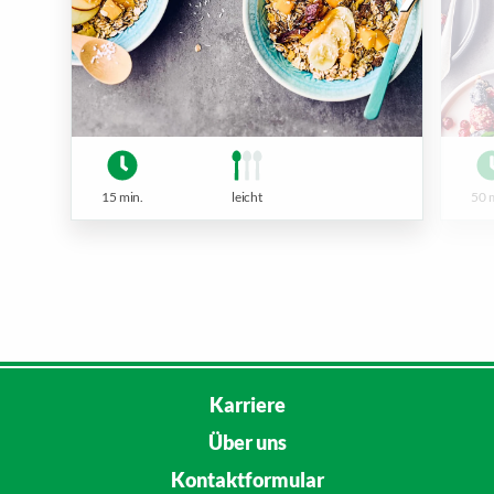
15 min.
leicht
50 
Karriere
Über uns
Kontaktformular