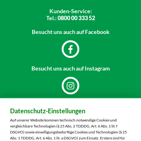
Kunden-Service:
Tel.:
0800 00 333 52
Besucht uns
auch auf Facebook
Besucht uns
auch auf Instagram
Dein Markt:
Datenschutz-Einstellungen
MARKTKAUF Döbeln
Richard-Köberlin-Straße 2
Auf unserer Website kommen technisch notwendige Cookies und
04720 Döbeln
vergleichbare Technologien (§ 25 Abs. 2 TDDDG, Art. 6 Abs. 1 lit. f
DSGVO) sowie einwilligungsbedürftige Cookies und Technologien (§ 25
Telefon:
03431 7300
Abs. 1 TDDDG, Art. 6 Abs. 1 lit. a DSGVO) zum Einsatz. Erstere sind für