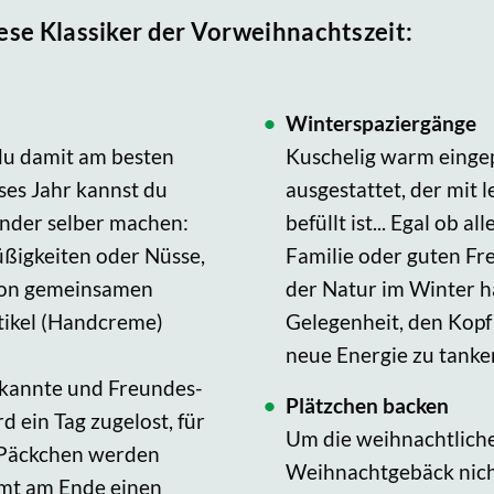
iese Klassiker der Vorweihnachtszeit:
Winterspaziergänge
 du damit am besten
Kuschelig warm einge
ses Jahr kannst du
ausgestattet, der mit
ender selber machen:
befüllt ist... Egal ob 
üßigkeiten oder Nüsse,
Familie oder guten Fr
 von gemeinsamen
der Natur im Winter h
ikel (Handcreme)
Gelegenheit, den Kopf
neue Energie zu tanke
kannte und Freundes-
Plätzchen backen
ein Tag zugelost, für
Um die weihnachtlich
e Päckchen werden
Weihnachtgebäck nicht
mt am Ende einen