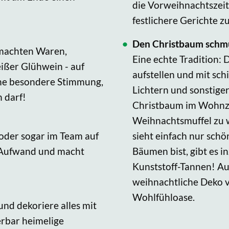
die Vorweihnachtszeit
festlichere Gerichte z
Den Christbaum schm
gemachten Waren,
Eine echte Tradition
ißer Glühwein - auf
aufstellen und mit s
ne besondere Stimmung,
Lichtern und sonstige
n darf!
Christbaum im Wohnzi
Weihnachtsmuffel zu w
 oder sogar im Team auf
sieht einfach nur sch
l Aufwand und macht
Bäumen bist, gibt es 
Kunststoff-Tannen! Au
weihnachtliche Deko v
Wohlfühloase.
nd dekoriere alles mit
erbar heimelige