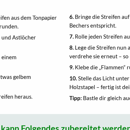
6.
Bringe die Streifen au
eifen aus dem Tonpapier
Bechers entspricht.
brunden.
7.
Rolle jeden Streifen au
 und Astlöcher
8.
Lege die Streifen nun 
verdrehe sie erneut – so
u einem
9.
Klebe die „Flammen“ r
 etwas gelbem
10.
Stelle das Licht unte
Holzstapel – fertig ist d
reifen heraus.
Tipp:
Bastle dir gleich a
l kann Folgendes zubereitet werden