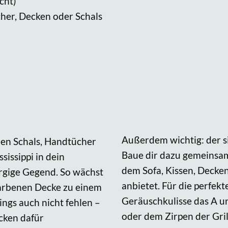
cht)
her, Decken oder Schals
Außerdem wichtig: der si
nen Schals, Handtücher
Baue dir dazu gemeinsam 
sissippi in dein
dem Sofa, Kissen, Decken
rgige Gegend. So wächst
anbietet. Für die perfekt
dfarbenen Decke zu einem
Geräuschkulisse das A u
ings auch nicht fehlen –
oder dem Zirpen der Grill
cken dafür