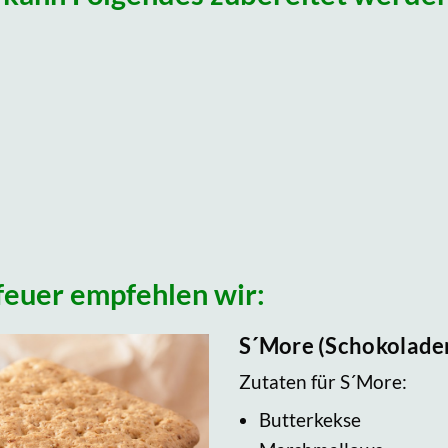
feuer empfehlen wir:
S´More (Schokolade
Zutaten für S´More:
Butterkekse