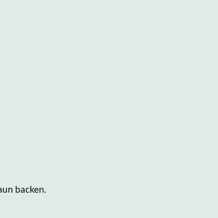
l
aun backen.