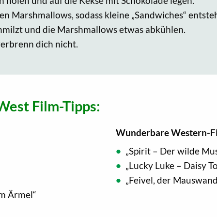
holen und auf die Kekse mit Schokolade legen.
den Marshmallows, sodass kleine „Sandwiches“ entste
chmilzt und die Marshmallows etwas abkühlen.
erbrenn dich nicht.
West Film-Tipps:
Wunderbare Western-Fil
„Spirit – Der wilde Mu
„Lucky Luke – Daisy T
„Feivel, der Mauswan
im Ärmel“