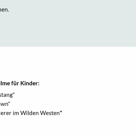
hen.
me für Kinder:
stang“
own“
derer im Wilden Westen
"