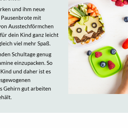
ärken und ihm neue
e Pausenbrote mit
e von Ausstechförmchen
für dein Kind ganz leicht
leich viel mehr Spaß.
enden Schultage genug
amine einzupacken. So
 Kind und daher ist es
ausgewogenen
 Gehirn gut arbeiten
hält.