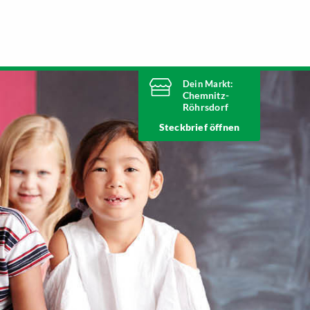
Dein Markt:
Chemnitz-
Röhrsdorf
Heute geschlossen
Steckbrief
Telefonnummer
03722 51500
Ringstraße 56
09247 Chemnitz
Markt ändern