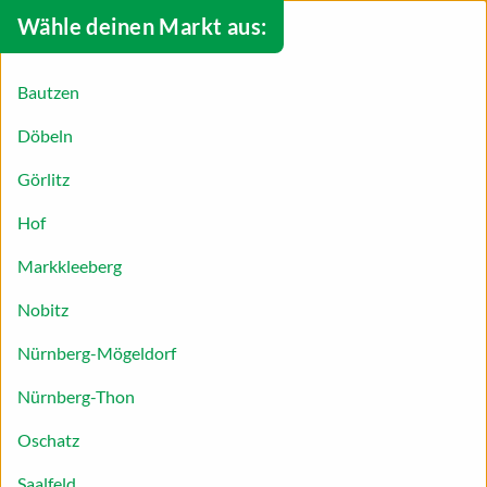
Wähle deinen Markt aus:
Bautzen
Döbeln
Görlitz
Hof
Markkleeberg
Nobitz
Unsere Sammelaktion mit BLOCKZ
Nürnberg-Mögeldorf
Die detailreichen BLOCKZ Baustein-Sets bringen
Nürnberg-Thon
kreativen Spaß für Jung und Alt. Erstellen Sie Ihr
eigenes kleines EDEKA-Abenteuer für Zuhause –
Oschatz
Stein für Stein.
Saalfeld