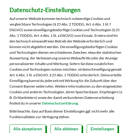
Dein Markt:
Datenschutz-Einstellungen
MARKTKAUF Bautzen
Niederkainaer Straße 14
Auf unserer Website kommen technisch notwendige Cookies und
02625 Bautzen
vergleichbare Technologien (§ 25 Abs. 2 TDDDG, Art. 6 Abs. 1 lit. f
DSGVO) sowie einwilligungsbedürftige Cookies und Technologien (§ 25
Telefon:
03591 6280
Abs. 1 TDDDG, Art. 6 Abs. 1 lit. a DSGVO) zum Einsatz. Erstere sind für
den technisch einwandfreien Betrieb der Website erforderlich und
können nicht abgelehnt werden. Die einwilligungsbedürftigen Cookies
Markt ändern
und Technologien dienen verschiedenen Zwecken, etwa der statistischen
Auswertung, der Verbesserung unseres Webauftritts oder der Anzeige
Öffnungszeiten diese Woche:
personalisierter Inhalte und Werbung. Sofern Sie diese zusätzlichen
Cookies und Technologien nutzen möchten, ist deine Einwilligung gemäß
Mo:
07:00 – 20:00 Uhr
Art. 6 Abs. 1 lit. a DSGVO, § 25 Abs. 1 TDDDG erforderlich. Deine erteilte
Di:
07:00 – 20:00 Uhr
Einwilligung kannst du jederzeit mit Wirkung für die Zukunft über den
Consent-Banner widerrufen. Weitere Informationen zu den eingesetzten
Mi:
07:00 – 20:00 Uhr
Cookies und anderen Technologien, deren Speicherdauer, Empfängern (z.
Do:
07:00 – 21:00 Uhr
B. Drittanbietern) sowie der damit verbundenen Datenverarbeitung
Fr:
07:00 – 21:00 Uhr
findest du in unserer
Datenschutzerklärung
.
Sa:
07:00 – 20:00 Uhr
Bitte beachte, dass auf Basis deiner Einstellungen ggf. nicht mehr alle
Funktionalitäten zur Verfügung stehen.
Alle akzeptieren
Alle ablehnen
Einstellungen