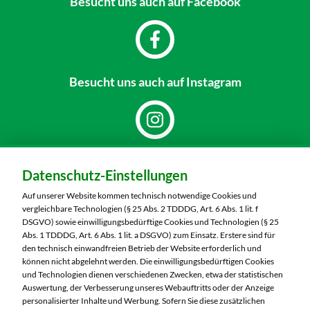
Besucht uns
auch auf Facebook
Besucht uns
auch auf Instagram
Dein Markt:
Datenschutz-Einstellungen
MARKTKAUF Bautzen
Niederkainaer Straße 14
Auf unserer Website kommen technisch notwendige Cookies und
02625 Bautzen
vergleichbare Technologien (§ 25 Abs. 2 TDDDG, Art. 6 Abs. 1 lit. f
DSGVO) sowie einwilligungsbedürftige Cookies und Technologien (§ 25
Telefon:
03591 6280
Abs. 1 TDDDG, Art. 6 Abs. 1 lit. a DSGVO) zum Einsatz. Erstere sind für
den technisch einwandfreien Betrieb der Website erforderlich und
können nicht abgelehnt werden. Die einwilligungsbedürftigen Cookies
Markt ändern
und Technologien dienen verschiedenen Zwecken, etwa der statistischen
Auswertung, der Verbesserung unseres Webauftritts oder der Anzeige
Öffnungszeiten diese Woche:
personalisierter Inhalte und Werbung. Sofern Sie diese zusätzlichen