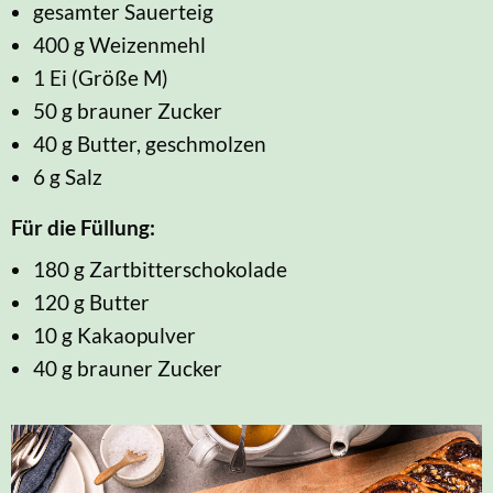
gesamter Sauerteig
400 g Weizenmehl
1 Ei (Größe M)
50 g brauner Zucker
40 g Butter, geschmolzen
6 g Salz
Für die Füllung:
180 g Zartbitterschokolade
120 g Butter
10 g Kakaopulver
40 g brauner Zucker