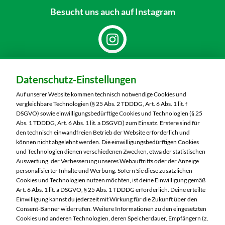
Besucht uns
auch auf Instagram
Dein Markt:
Datenschutz-Einstellungen
MARKTKAUF Bautzen
Niederkainaer Straße 14
Auf unserer Website kommen technisch notwendige Cookies und
02625 Bautzen
vergleichbare Technologien (§ 25 Abs. 2 TDDDG, Art. 6 Abs. 1 lit. f
DSGVO) sowie einwilligungsbedürftige Cookies und Technologien (§ 25
Telefon:
03591 6280
Abs. 1 TDDDG, Art. 6 Abs. 1 lit. a DSGVO) zum Einsatz. Erstere sind für
den technisch einwandfreien Betrieb der Website erforderlich und
können nicht abgelehnt werden. Die einwilligungsbedürftigen Cookies
Markt ändern
und Technologien dienen verschiedenen Zwecken, etwa der statistischen
Auswertung, der Verbesserung unseres Webauftritts oder der Anzeige
Öffnungszeiten diese Woche:
personalisierter Inhalte und Werbung. Sofern Sie diese zusätzlichen
Cookies und Technologien nutzen möchten, ist deine Einwilligung gemäß
Mo:
07:00 – 20:00 Uhr
Art. 6 Abs. 1 lit. a DSGVO, § 25 Abs. 1 TDDDG erforderlich. Deine erteilte
Di:
07:00 – 20:00 Uhr
Einwilligung kannst du jederzeit mit Wirkung für die Zukunft über den
Consent-Banner widerrufen. Weitere Informationen zu den eingesetzten
Mi:
07:00 – 20:00 Uhr
Cookies und anderen Technologien, deren Speicherdauer, Empfängern (z.
Do:
07:00 – 21:00 Uhr