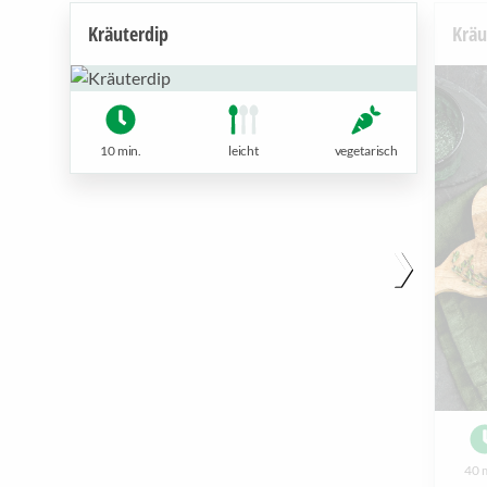
Kräuterdip
Kräu
10 min.
leicht
vegetarisch
40 