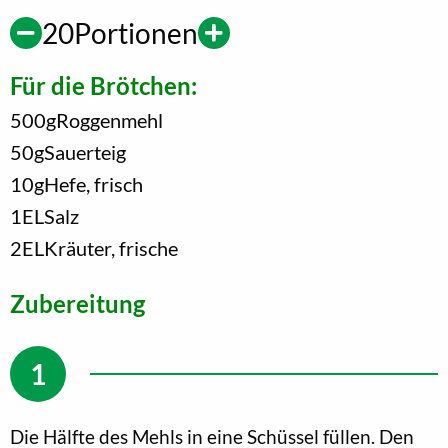
20
Portionen
Für die Brötchen:
500
g
Roggenmehl
50
g
Sauerteig
10
g
Hefe, frisch
1
EL
Salz
2
EL
Kräuter, frische
Zubereitung
Die Hälfte des Mehls in eine Schüssel füllen. Den