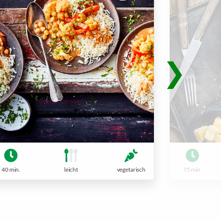
75 min.
40 min.
leicht
vegetarisch