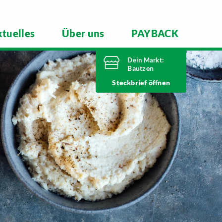
tuelles
Über uns
PAYBACK
Dein Markt:
Bautzen
Heute bis
Steckbrief
20 Uhr geöffnet
Telefonnummer
03591 6280
Niederkainaer Straße 14
02625 Bautzen
Markt ändern