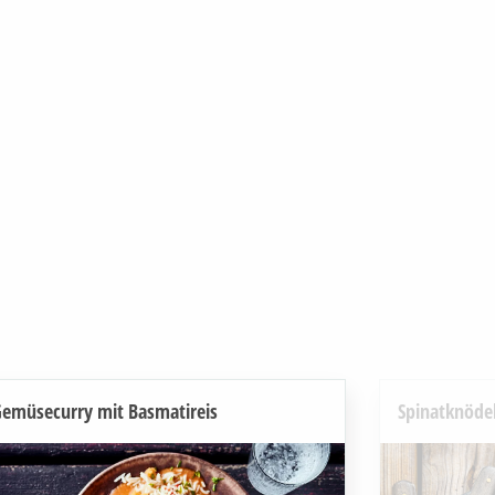
emüsecurry mit Basmatireis
Spinatknöde