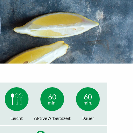
60
60
min.
min.
Leicht
Aktive Arbeitszeit
Dauer