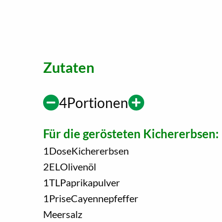
Zutaten
4
Portionen
Für die gerösteten Kichererbsen:
1
Dose
Kichererbsen
2
EL
Olivenöl
1
TL
Paprikapulver
1
Prise
Cayennepfeffer
Meersalz