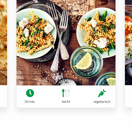
20 min.
leicht
vegetarisch