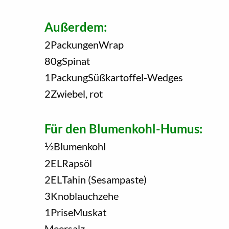
Außerdem:
2
Packungen
Wrap
80
g
Spinat
1
Packung
Süßkartoffel-Wedges
2
Zwiebel, rot
Für den Blumenkohl-Humus:
1/2
Blumenkohl
2
EL
Rapsöl
2
EL
Tahin (Sesampaste)
3
Knoblauchzehe
1
Prise
Muskat
Meersalz