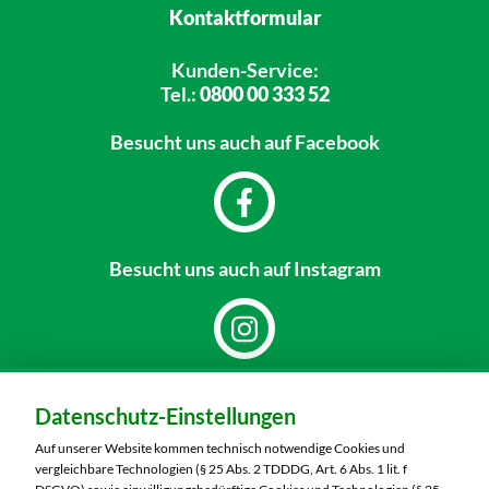
Kontaktformular
Kunden-Service:
Tel.:
0800 00 333 52
Besucht uns
auch auf Facebook
Besucht uns
auch auf Instagram
Dein Markt:
Datenschutz-Einstellungen
MARKTKAUF Bautzen
Niederkainaer Straße 14
Auf unserer Website kommen technisch notwendige Cookies und
02625 Bautzen
vergleichbare Technologien (§ 25 Abs. 2 TDDDG, Art. 6 Abs. 1 lit. f