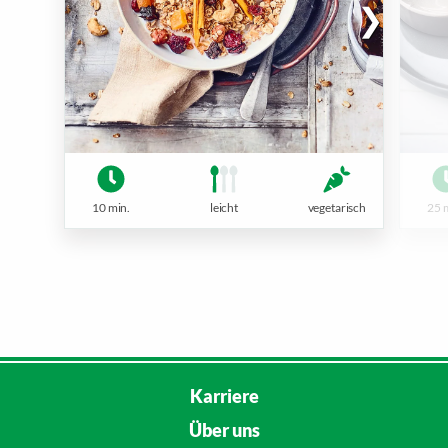
10 min.
leicht
vegetarisch
25 
Karriere
Über uns