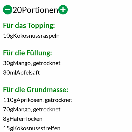
20
Portionen
Für das Topping:
10
g
Kokosnussraspeln
Für die Füllung:
30
g
Mango, getrocknet
30
ml
Apfelsaft
Für die Grundmasse:
110
g
Aprikosen, getrocknet
70
g
Mango, getrocknet
8
g
Haferflocken
15
g
Kokosnussstreifen