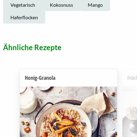
Vegetarisch
Kokosnuss
Mango
Haferflocken
Ähnliche Rezepte
Honig-Granola
Früc