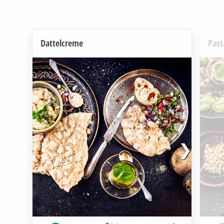
Dattelcreme
Past