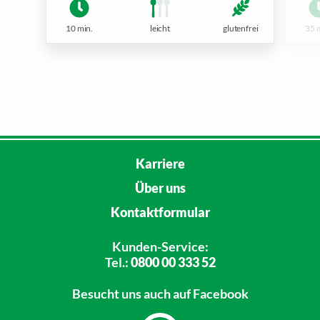
10 min.
leicht
glutenfrei
35 
Karriere
Über uns
Kontaktformular
Kunden-Service:
Tel.:
0800 00 333 52
Besucht uns
auch auf Facebook