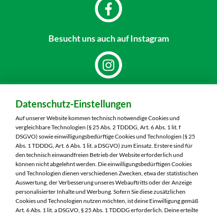
Besucht uns
auch auf Instagram
Dein Markt:
Datenschutz-Einstellungen
MARKTKAUF Bautzen
Niederkainaer Straße 14
Auf unserer Website kommen technisch notwendige Cookies und
02625 Bautzen
vergleichbare Technologien (§ 25 Abs. 2 TDDDG, Art. 6 Abs. 1 lit. f
DSGVO) sowie einwilligungsbedürftige Cookies und Technologien (§ 25
Telefon:
03591 6280
Abs. 1 TDDDG, Art. 6 Abs. 1 lit. a DSGVO) zum Einsatz. Erstere sind für
den technisch einwandfreien Betrieb der Website erforderlich und
können nicht abgelehnt werden. Die einwilligungsbedürftigen Cookies
Markt ändern
und Technologien dienen verschiedenen Zwecken, etwa der statistischen
Auswertung, der Verbesserung unseres Webauftritts oder der Anzeige
Öffnungszeiten diese Woche:
personalisierter Inhalte und Werbung. Sofern Sie diese zusätzlichen
Cookies und Technologien nutzen möchten, ist deine Einwilligung gemäß
Mo:
07:00 – 20:00 Uhr
Art. 6 Abs. 1 lit. a DSGVO, § 25 Abs. 1 TDDDG erforderlich. Deine erteilte