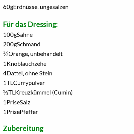
60
g
Erdnüsse, ungesalzen
Für das Dressing:
100
g
Sahne
200
g
Schmand
1/2
Orange, unbehandelt
1
Knoblauchzehe
4
Dattel, ohne Stein
1
TL
Currypulver
1/2
TL
Kreuzkümmel (Cumin)
1
Prise
Salz
1
Prise
Pfeffer
Zubereitung