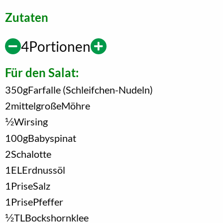
Zutaten
4
Portionen
Für den Salat:
350
g
Farfalle (Schleifchen-Nudeln)
2
mittelgroße
Möhre
1/2
Wirsing
100
g
Babyspinat
2
Schalotte
1
EL
Erdnussöl
1
Prise
Salz
1
Prise
Pfeffer
1/2
TL
Bockshornklee