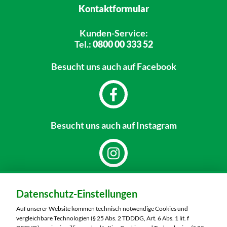
Kontaktformular
Kunden-Service:
Tel.:
0800 00 333 52
Besucht uns
auch auf Facebook
Besucht uns
auch auf Instagram
Dein Markt:
Datenschutz-Einstellungen
MARKTKAUF Bautzen
Niederkainaer Straße 14
Auf unserer Website kommen technisch notwendige Cookies und
02625 Bautzen
vergleichbare Technologien (§ 25 Abs. 2 TDDDG, Art. 6 Abs. 1 lit. f