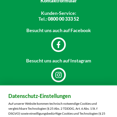
Kontaktformular
Kunden-Service:
Tel.:
0800 00 333 52
Besucht uns
auch auf Facebook
Besucht uns
auch auf Instagram
Dein Markt:
Datenschutz-Einstellungen
MARKTKAUF Bautzen
Niederkainaer Straße 14
Auf unserer Website kommen technisch notwendige Cookies und
02625 Bautzen
vergleichbare Technologien (§ 25 Abs. 2 TDDDG, Art. 6 Abs. 1 lit. f
DSGVO) sowie einwilligungsbedürftige Cookies und Technologien (§ 25