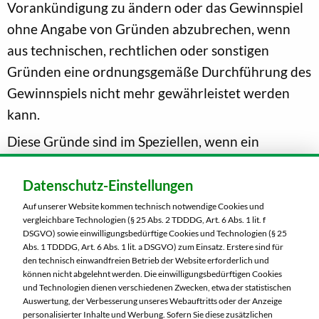
Vorankündigung zu ändern oder das Gewinnspiel
ohne Angabe von Gründen abzubrechen, wenn
aus technischen, rechtlichen oder sonstigen
Gründen eine ordnungsgemäße Durchführung des
Gewinnspiels nicht mehr gewährleistet werden
kann.
Diese Gründe sind im Speziellen, wenn ein
versuchter Missbrauch durch Manipulation
festgestellt wird oder eine ordnungsgemäße
Datenschutz-Einstellungen
Durchführung nicht mehr sichergestellt ist, dies
Auf unserer Website kommen technisch notwendige Cookies und
vergleichbare Technologien (§ 25 Abs. 2 TDDDG, Art. 6 Abs. 1 lit. f
insbesondere beim Ausfall von Hard- oder
DSGVO) sowie einwilligungsbedürftige Cookies und Technologien (§ 25
Software, bei Programmfehlern, Computerviren
Abs. 1 TDDDG, Art. 6 Abs. 1 lit. a DSGVO) zum Einsatz. Erstere sind für
den technisch einwandfreien Betrieb der Website erforderlich und
oder bei nicht autorisierten Eingriffen von Dritten
können nicht abgelehnt werden. Die einwilligungsbedürftigen Cookies
und Technologien dienen verschiedenen Zwecken, etwa der statistischen
sowie mechanischen, technischen oder rechtlichen
Auswertung, der Verbesserung unseres Webauftritts oder der Anzeige
Problemen.
personalisierter Inhalte und Werbung. Sofern Sie diese zusätzlichen