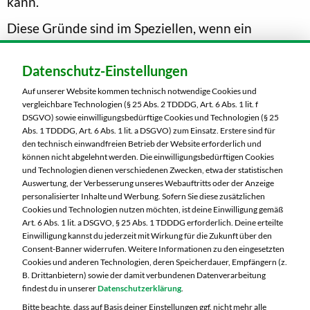
kann.
Diese Gründe sind im Speziellen, wenn ein
versuchter Missbrauch durch Manipulation
festgestellt wird oder eine ordnungsgemäße
Datenschutz-Einstellungen
Durchführung nicht mehr sichergestellt ist, dies
Auf unserer Website kommen technisch notwendige Cookies und
vergleichbare Technologien (§ 25 Abs. 2 TDDDG, Art. 6 Abs. 1 lit. f
insbesondere beim Ausfall von Hard- oder
DSGVO) sowie einwilligungsbedürftige Cookies und Technologien (§ 25
Software, bei Programmfehlern, Computerviren
Abs. 1 TDDDG, Art. 6 Abs. 1 lit. a DSGVO) zum Einsatz. Erstere sind für
den technisch einwandfreien Betrieb der Website erforderlich und
oder bei nicht autorisierten Eingriffen von Dritten
können nicht abgelehnt werden. Die einwilligungsbedürftigen Cookies
und Technologien dienen verschiedenen Zwecken, etwa der statistischen
sowie mechanischen, technischen oder rechtlichen
Auswertung, der Verbesserung unseres Webauftritts oder der Anzeige
Problemen.
personalisierter Inhalte und Werbung. Sofern Sie diese zusätzlichen
Cookies und Technologien nutzen möchten, ist deine Einwilligung gemäß
Art. 6 Abs. 1 lit. a DSGVO, § 25 Abs. 1 TDDDG erforderlich. Deine erteilte
Einwilligung kannst du jederzeit mit Wirkung für die Zukunft über den
Consent-Banner widerrufen. Weitere Informationen zu den eingesetzten
Cookies und anderen Technologien, deren Speicherdauer, Empfängern (z.
B. Drittanbietern) sowie der damit verbundenen Datenverarbeitung
Karriere
findest du in unserer
Datenschutzerklärung
.
Kontaktformular
Bitte beachte, dass auf Basis deiner Einstellungen ggf. nicht mehr alle