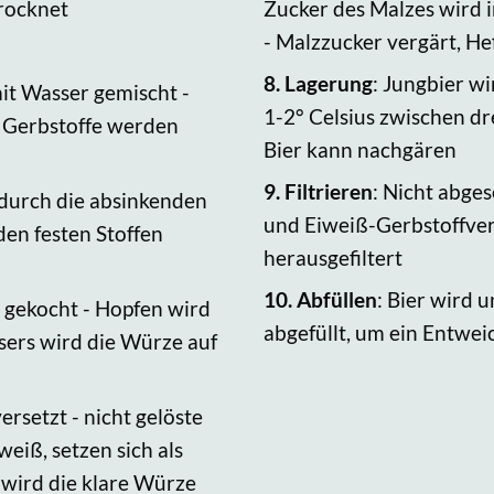
trocknet
Zucker des Malzes wird 
- Malzzucker vergärt, He
8.
Lagerung
: Jungbier w
it Wasser gemischt -
1-2° Celsius zwischen d
d Gerbstoffe werden
Bier kann nachgären
9.
Filtrieren
: Nicht abges
 durch die absinkenden
und Eiweiß-Gerbstoffve
den festen Stoffen
herausgefiltert
10.
Abfüllen
: Bier wird 
 gekocht - Hopfen wird
abgefüllt, um ein Entwe
ers wird die Würze auf
ersetzt - nicht gelöste
eiß, setzen sich als
h wird die klare Würze