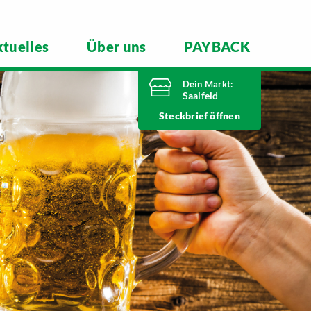
tuelles
Über uns
PAYBACK
Dein Markt:
Saalfeld
Heute bis
Steckbrief
20 Uhr geöffnet
Telefonnummer
03671 5970
Mittlerer Watzenbach 4
07318 Saalfeld
Markt ändern