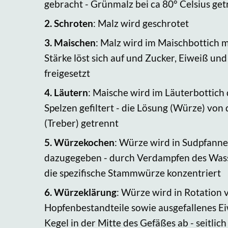
gebracht - Grünmalz bei ca 80° Celsius ge
2.
Schroten
: Malz wird geschrotet
3.
Maischen
: Malz wird im Maischbottich m
Stärke löst sich auf und Zucker, Eiweiß un
freigesetzt
4.
Läutern
: Maische wird im Läuterbottich
Spelzen gefiltert - die Lösung (Würze) von 
(Treber) getrennt
5.
Würzekochen
: Würze wird in Sudpfanne
dazugegeben - durch Verdampfen des Wass
die spezifische Stammwürze konzentriert
6.
Würzeklärung
: Würze wird in Rotation v
Hopfenbestandteile sowie ausgefallenes Eiw
Kegel in der Mitte des Gefäßes ab - seitlic