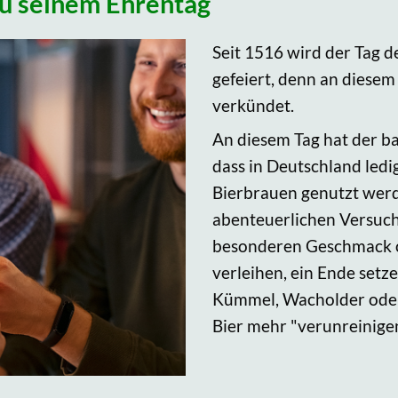
 zu seinem Ehrentag
Seit 1516 wird der Tag d
gefeiert, denn an diese
verkündet.
An diesem Tag hat der b
dass in Deutschland led
Bierbrauen genutzt werde
abenteuerlichen Versuch
besonderen Geschmack od
verleihen, ein Ende setz
Kümmel, Wacholder oder 
Bier mehr "verunreinigen