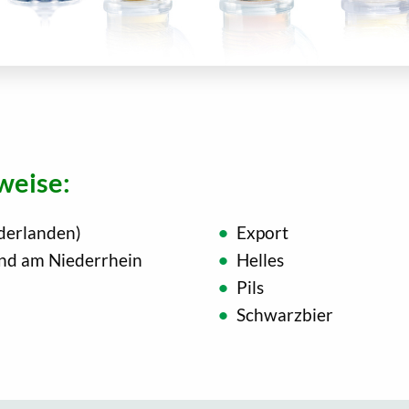
weise:
derlanden)
Export
end am Niederrhein
Helles
Pils
Schwarzbier