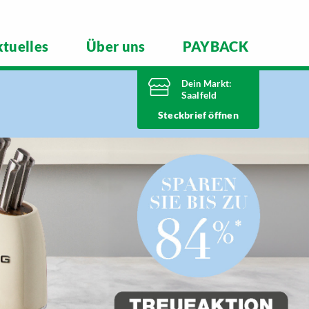
tuelles
Über uns
PAYBACK
Dein Markt:
Saalfeld
Heute bis
Steckbrief
20 Uhr geöffnet
Telefonnummer
03671 5970
Mittlerer Watzenbach 4
07318 Saalfeld
Markt ändern