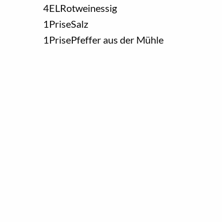
4
EL
Rotweinessig
1
Prise
Salz
1
Prise
Pfeffer aus der Mühle