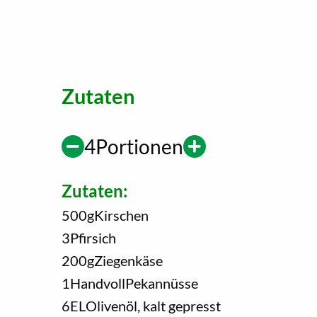
Zutaten
4
Portionen
Zutaten:
500
g
Kirschen
3
Pfirsich
200
g
Ziegenkäse
1
Handvoll
Pekannüsse
6
EL
Olivenöl, kalt gepresst