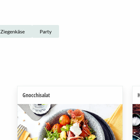
Ziegenkäse
Party
Gnocchisalat
H