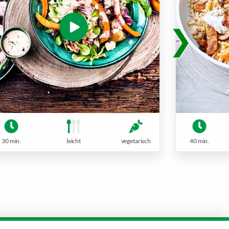
30 min.
leicht
vegetarisch
40 min.