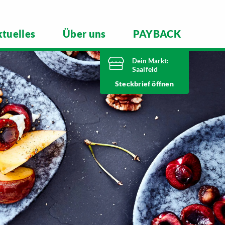
tuelles
Über uns
PAYBACK
Dein Markt:
Saalfeld
Heute bis
Steckbrief
20 Uhr geöffnet
Telefonnummer
03671 5970
Mittlerer Watzenbach 4
07318 Saalfeld
Markt ändern