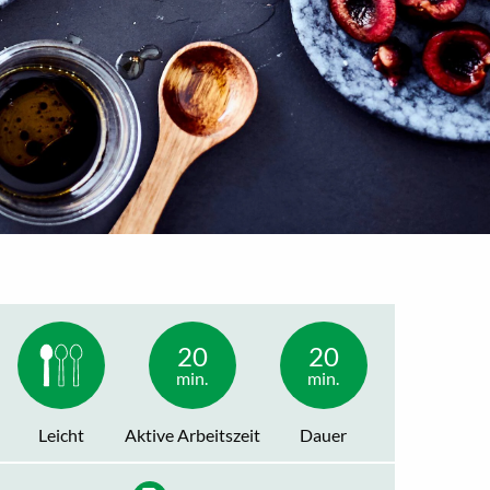
20
20
min.
min.
Leicht
Aktive Arbeitszeit
Dauer