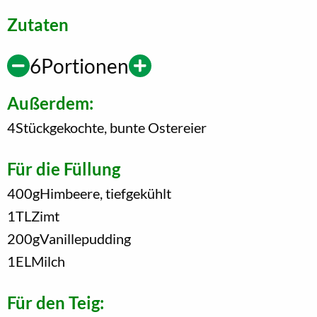
Zutaten
6
Portionen
Außerdem:
4
Stück
gekochte, bunte Ostereier
Für die Füllung
400
g
Himbeere, tiefgekühlt
1
TL
Zimt
200
g
Vanillepudding
1
EL
Milch
Für den Teig: