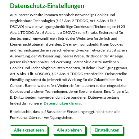
Datenschutz-Einstellungen
MARKTKAUF Saalfeld
Mittlerer Watzenbach 4
Auf unserer Website kommen technisch notwendige Cookies und
07318 Saalfeld
vergleichbare Technologien (§ 25 Abs. 2 TDDDG, Art. 6 Abs. 1 lit. f
DSGVO) sowie einwilligungsbedürftige Cookies und Technologien (§ 25
Telefon:
03671 5970
Abs. 1 TDDDG, Art. 6 Abs. 1 lit. a DSGVO) zum Einsatz. Erstere sind für
den technisch einwandfreien Betrieb der Website erforderlich und
können nicht abgelehnt werden. Die einwilligungsbedürftigen Cookies
Markt ändern
und Technologien dienen verschiedenen Zwecken, etwa der statistischen
Auswertung, der Verbesserung unseres Webauftritts oder der Anzeige
Öffnungszeiten diese Woche:
personalisierter Inhalte und Werbung. Sofern Sie diese zusätzlichen
Cookies und Technologien nutzen möchten, ist deine Einwilligung gemäß
Mo:
07:00 – 20:00 Uhr
Art. 6 Abs. 1 lit. a DSGVO, § 25 Abs. 1 TDDDG erforderlich. Deine erteilte
Di:
07:00 – 20:00 Uhr
Einwilligung kannst du jederzeit mit Wirkung für die Zukunft über den
Consent-Banner widerrufen. Weitere Informationen zu den eingesetzten
Mi:
07:00 – 20:00 Uhr
Cookies und anderen Technologien, deren Speicherdauer, Empfängern (z.
Do:
07:00 – 20:00 Uhr
B. Drittanbietern) sowie der damit verbundenen Datenverarbeitung
Fr:
07:00 – 20:00 Uhr
findest du in unserer
Datenschutzerklärung
.
Sa:
07:00 – 20:00 Uhr
Bitte beachte, dass auf Basis deiner Einstellungen ggf. nicht mehr alle
Funktionalitäten zur Verfügung stehen.
Alle akzeptieren
Alle ablehnen
Einstellungen
Copyright 2026 © MARKTKAUF
Datenschutz
Impressum