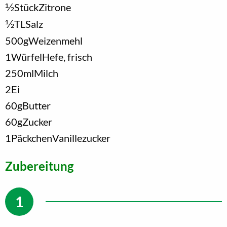
1/2
Stück
Zitrone
1/2
TL
Salz
500
g
Weizenmehl
1
Würfel
Hefe, frisch
250
ml
Milch
2
Ei
60
g
Butter
60
g
Zucker
1
Päckchen
Vanillezucker
Zubereitung