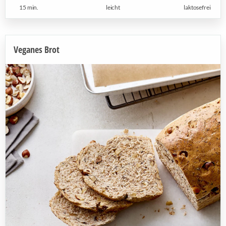
15 min.
leicht
laktosefrei
Veganes Brot