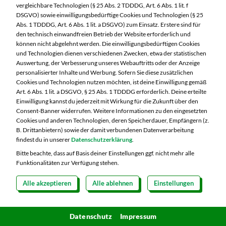
Wasserbedarfs nicht unbedingt nachhaltig.
vergleichbare Technologien (§ 25 Abs. 2 TDDDG, Art. 6 Abs. 1 lit. f
DSGVO) sowie einwilligungsbedürftige Cookies und Technologien (§ 25
Deshalb sollten auch bei der Wahl von
Abs. 1 TDDDG, Art. 6 Abs. 1 lit. a DSGVO) zum Einsatz. Erstere sind für
Ersatzprodukten Aspekte wie Herkunft, Anbau-
den technisch einwandfreien Betrieb der Website erforderlich und
können nicht abgelehnt werden. Die einwilligungsbedürftigen Cookies
und Herstellungsmethoden sowie Transportwege
und Technologien dienen verschiedenen Zwecken, etwa der statistischen
berücksichtigt werden.
Auswertung, der Verbesserung unseres Webauftritts oder der Anzeige
personalisierter Inhalte und Werbung. Sofern Sie diese zusätzlichen
Wir möchten Sie ermutigen bei Essensplanung
Cookies und Technologien nutzen möchten, ist deine Einwilligung gemäß
Art. 6 Abs. 1 lit. a DSGVO, § 25 Abs. 1 TDDDG erforderlich. Deine erteilte
und Einkauf tierische Produkte auch mal bewusst
Einwilligung kannst du jederzeit mit Wirkung für die Zukunft über den
durch pflanzliche Alternativen zu ersetzen. Auf
Consent-Banner widerrufen. Weitere Informationen zu den eingesetzten
Cookies und anderen Technologien, deren Speicherdauer, Empfängern (z.
kulinarischer Ebene lassen sich dabei noch viele
B. Drittanbietern) sowie der damit verbundenen Datenverarbeitung
findest du in unserer
Datenschutzerklärung
.
aufregende Entdeckungen machen. Ihrer
Bitte beachte, dass auf Basis deiner Einstellungen ggf. nicht mehr alle
Experimentierfreude und Kreativität sind keine
Funktionalitäten zur Verfügung stehen.
Grenzen gesetzt.
Alle akzeptieren
Alle ablehnen
Einstellungen
Datenschutz
Impressum