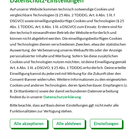
Datenschutz-Einstellungen
MARKTKAUF Saalfeld
Mittlerer Watzenbach 4
Auf unserer Website kommen technisch notwendige Cookies und
07318 Saalfeld
vergleichbare Technologien (§ 25 Abs. 2 TDDDG, Art. 6 Abs. 1 lit. f
DSGVO) sowie einwilligungsbedürftige Cookies und Technologien (§ 25
Telefon:
03671 5970
Abs. 1 TDDDG, Art. 6 Abs. 1 lit. a DSGVO) zum Einsatz. Erstere sind für
den technisch einwandfreien Betrieb der Website erforderlich und
können nicht abgelehnt werden. Die einwilligungsbedürftigen Cookies
Markt ändern
und Technologien dienen verschiedenen Zwecken, etwa der statistischen
Auswertung, der Verbesserung unseres Webauftritts oder der Anzeige
Öffnungszeiten diese Woche:
personalisierter Inhalte und Werbung. Sofern Sie diese zusätzlichen
Cookies und Technologien nutzen möchten, ist deine Einwilligung gemäß
Mo:
07:00 – 20:00 Uhr
Art. 6 Abs. 1 lit. a DSGVO, § 25 Abs. 1 TDDDG erforderlich. Deine erteilte
Di:
07:00 – 20:00 Uhr
Einwilligung kannst du jederzeit mit Wirkung für die Zukunft über den
Consent-Banner widerrufen. Weitere Informationen zu den eingesetzten
Mi:
07:00 – 20:00 Uhr
Cookies und anderen Technologien, deren Speicherdauer, Empfängern (z.
Do:
07:00 – 20:00 Uhr
B. Drittanbietern) sowie der damit verbundenen Datenverarbeitung
Fr:
07:00 – 20:00 Uhr
findest du in unserer
Datenschutzerklärung
.
Sa:
07:00 – 20:00 Uhr
Bitte beachte, dass auf Basis deiner Einstellungen ggf. nicht mehr alle
Funktionalitäten zur Verfügung stehen.
Alle akzeptieren
Alle ablehnen
Einstellungen
Copyright 2026 © MARKTKAUF
Datenschutz
Impressum
Hinweisgebersystem Menschenrechte