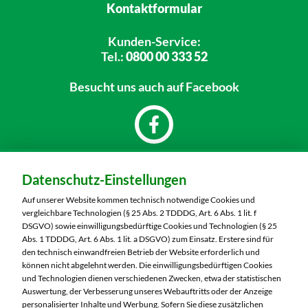
Kontaktformular
Kunden-Service:
Tel.:
0800 00 333 52
Besucht uns
auch auf Facebook
Dein Markt:
Datenschutz-Einstellungen
MARKTKAUF Saalfeld
Mittlerer Watzenbach 4
Auf unserer Website kommen technisch notwendige Cookies und
07318 Saalfeld
vergleichbare Technologien (§ 25 Abs. 2 TDDDG, Art. 6 Abs. 1 lit. f
DSGVO) sowie einwilligungsbedürftige Cookies und Technologien (§ 25
Telefon:
03671 5970
Abs. 1 TDDDG, Art. 6 Abs. 1 lit. a DSGVO) zum Einsatz. Erstere sind für
den technisch einwandfreien Betrieb der Website erforderlich und
können nicht abgelehnt werden. Die einwilligungsbedürftigen Cookies
Markt ändern
und Technologien dienen verschiedenen Zwecken, etwa der statistischen
Auswertung, der Verbesserung unseres Webauftritts oder der Anzeige
Öffnungszeiten diese Woche:
personalisierter Inhalte und Werbung. Sofern Sie diese zusätzlichen