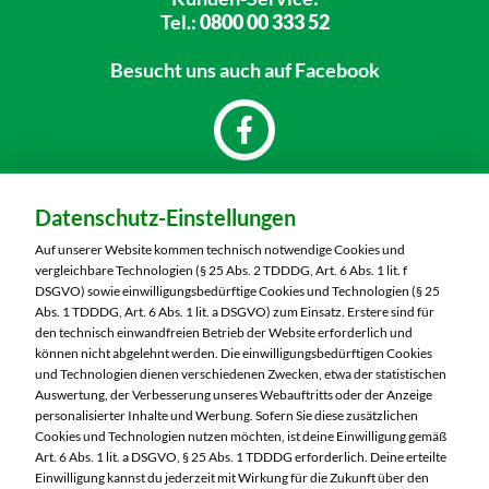
Tel.:
0800 00 333 52
Besucht uns
auch auf Facebook
Dein Markt:
Datenschutz-Einstellungen
MARKTKAUF Saalfeld
Mittlerer Watzenbach 4
Auf unserer Website kommen technisch notwendige Cookies und
07318 Saalfeld
vergleichbare Technologien (§ 25 Abs. 2 TDDDG, Art. 6 Abs. 1 lit. f
DSGVO) sowie einwilligungsbedürftige Cookies und Technologien (§ 25
Telefon:
03671 5970
Abs. 1 TDDDG, Art. 6 Abs. 1 lit. a DSGVO) zum Einsatz. Erstere sind für
den technisch einwandfreien Betrieb der Website erforderlich und
können nicht abgelehnt werden. Die einwilligungsbedürftigen Cookies
Markt ändern
und Technologien dienen verschiedenen Zwecken, etwa der statistischen
Auswertung, der Verbesserung unseres Webauftritts oder der Anzeige
Öffnungszeiten diese Woche:
personalisierter Inhalte und Werbung. Sofern Sie diese zusätzlichen
Cookies und Technologien nutzen möchten, ist deine Einwilligung gemäß
Mo:
07:00 – 20:00 Uhr
Art. 6 Abs. 1 lit. a DSGVO, § 25 Abs. 1 TDDDG erforderlich. Deine erteilte
Di:
07:00 – 20:00 Uhr
Einwilligung kannst du jederzeit mit Wirkung für die Zukunft über den