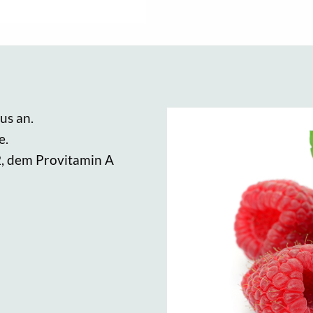
us an.
e.
B2, dem Provitamin A