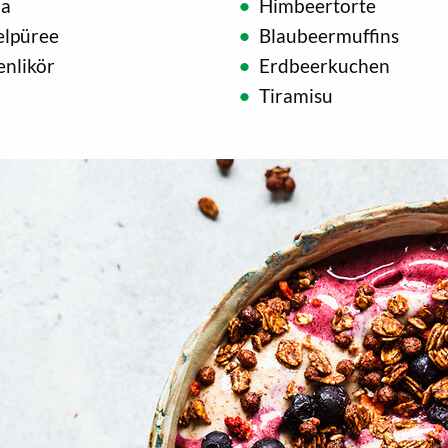
la
Himbeertorte
elpüree
Blaubeermuffins
enlikör
Erdbeerkuchen
Tiramisu