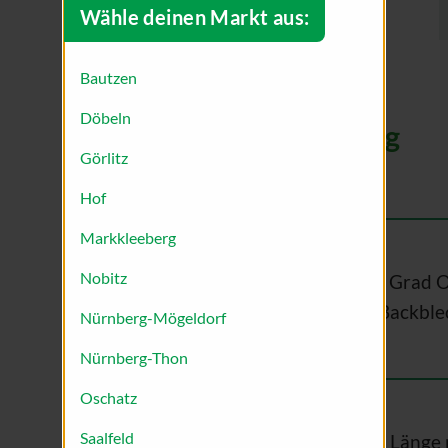
Wähle deinen Markt aus:
Bautzen
Döbeln
Zubereitung
Görlitz
Hof
Markkleeberg
Nobitz
Backofen auf 180 Grad O
vorheizen. Zwei Backble
Nürnberg-Mögeldorf
Nürnberg-Thon
Oschatz
Saalfeld
Vanilleschote der Länge