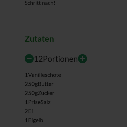
Schritt nach!
Zutaten
12
Portionen
1
Vanilleschote
250
g
Butter
250
g
Zucker
1
Prise
Salz
2
Ei
1
Eigelb