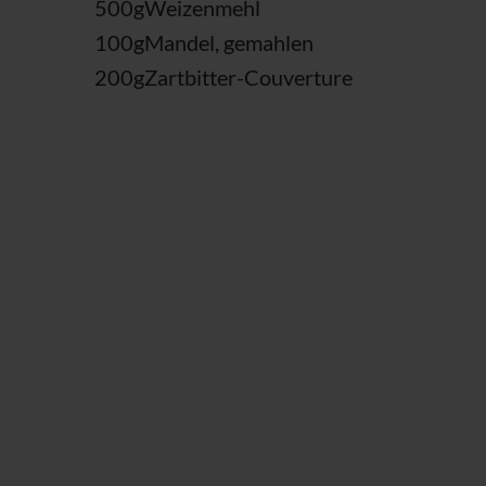
500
g
Weizenmehl
100
g
Mandel, gemahlen
200
g
Zartbitter-Couverture