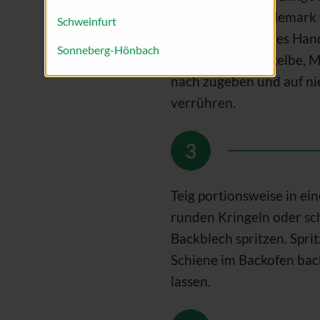
auskratzen. Vanillemark 
Schweinfurt
Zuhilfenahme eines Han
Sonneberg-Hönbach
schlagen. Eier, Eigelbe
nach zugeben und auf nie
verrühren.
Teig portionsweise in ein
runden Kringeln oder sch
Backblech spritzen. Spri
Schiene im Backofen bac
lassen.