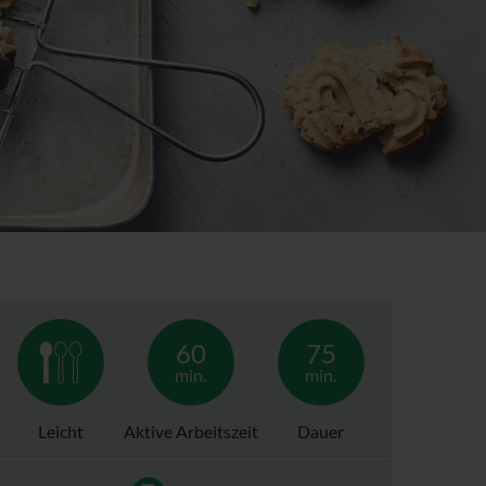
60
75
min.
min.
Leicht
Aktive Arbeitszeit
Dauer