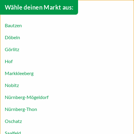
Wähle deinen Markt aus:
Bautzen
Döbeln
Görlitz
Hof
Markkleeberg
Nobitz
Nürnberg-Mögeldorf
Nürnberg-Thon
Pistazien-Himbeer-Torte
Oschatz
Torten sind nur etwas für echte Backprofis? Wir
Saalfeld