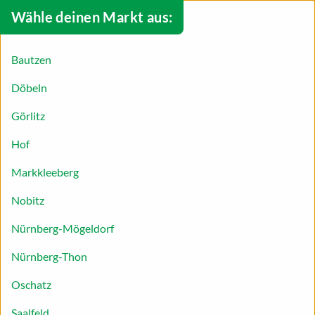
Wähle deinen Markt aus:
Bautzen
Döbeln
Görlitz
Hof
Markkleeberg
Nobitz
Nürnberg-Mögeldorf
Nürnberg-Thon
Marzipan-Mohn-Makronen
Oschatz
Süß und unwiderstehlich: Für unser Rezept für
Saalfeld