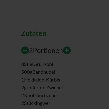
Zutaten
2
Portionen
8
Stiel
Grünkohl
500
g
Bandnudel
1
Hokkaido-Kürbis
2
große
rote Zwiebel
2
Knoblauchzehe
2
Stück
Ingwer