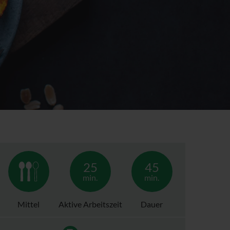
25
45
min.
min.
Mittel
Aktive Arbeitszeit
Dauer