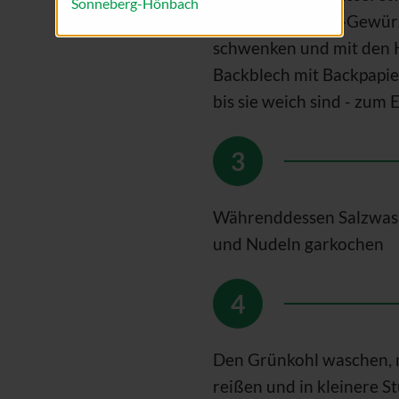
Sonneberg-Hönbach
und dem Paprika-Gewürz 
schwenken und mit den H
Backblech mit Backpapie
bis sie weich sind - zum 
Währenddessen Salzwass
und Nudeln garkochen
Den Grünkohl waschen, m
reißen und in kleinere S