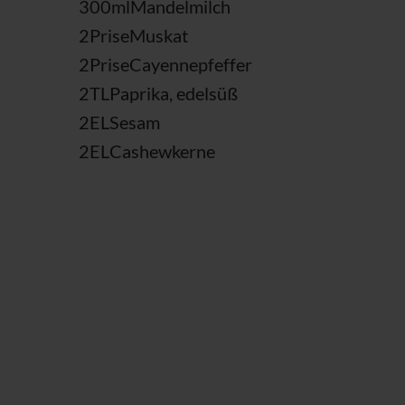
300
ml
Mandelmilch
2
Prise
Muskat
2
Prise
Cayennepfeffer
2
TL
Paprika, edelsüß
2
EL
Sesam
2
EL
Cashewkerne