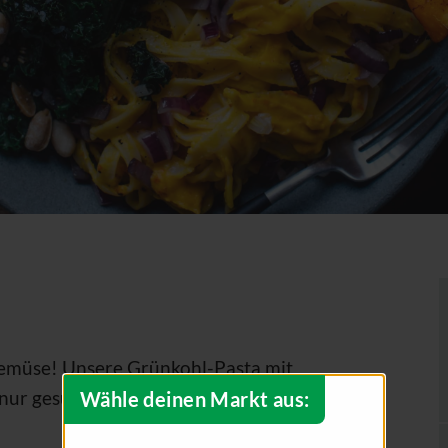
emüse! Unsere Grünkohl-Pasta mit
nur gesund, sondern auch super lecker!
Wähle deinen Markt aus: