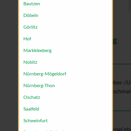
Bautzen
Döbeln
Görlitz
Zubereitung
Hof
Markkleeberg
Nobitz
Nürnberg-Mögeldorf
Ofen auf 200°C Ober-/Un
Nürnberg-Thon
entkernen und in schmal
Oschatz
Saalfeld
Schweinfurt
In einer Rührschüssel e