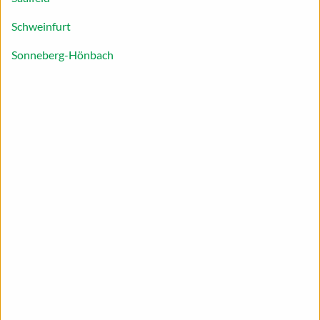
Schweinfurt
5
17
min.
min.
Sonneberg-Hönbach
Mittel
Aktive Arbeitszeit
Dauer
DRUCKEN
Zutaten
4
Portionen
400
g
Vollkornnudel
Salz