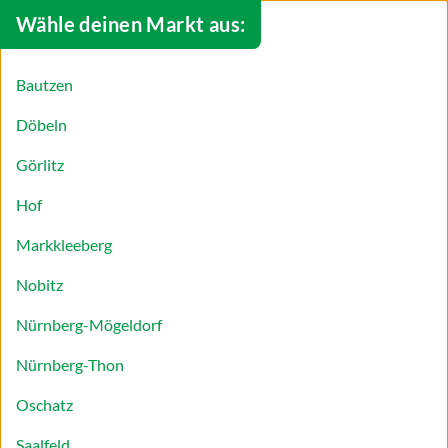
Wähle deinen Markt aus:
Bautzen
Döbeln
Görlitz
Hof
Markkleeberg
Nobitz
Nürnberg-Mögeldorf
Nürnberg-Thon
Blumenkohl-Pasta Aglio Olio
Oschatz
Saalfeld