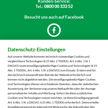
Kunden-Service:
Tel.:
0800 00 333 52
Besucht uns
auch auf Facebook
Dein Markt:
Datenschutz-Einstellungen
Marktkauf Oschatz
Venissieuxer Straße 6
Auf unserer Website kommen technisch notwendige Cookies und
04758 Oschatz
vergleichbare Technologien (§ 25 Abs. 2 TDDDG, Art. 6 Abs. 1 lit. f
DSGVO) sowie einwilligungsbedürftige Cookies und Technologien (§ 25
Telefon:
03435 9870
Abs. 1 TDDDG, Art. 6 Abs. 1 lit. a DSGVO) zum Einsatz. Erstere sind für
den technisch einwandfreien Betrieb der Website erforderlich und
können nicht abgelehnt werden. Die einwilligungsbedürftigen Cookies
Markt ändern
und Technologien dienen verschiedenen Zwecken, etwa der statistischen
Auswertung, der Verbesserung unseres Webauftritts oder der Anzeige
Öffnungszeiten diese Woche:
personalisierter Inhalte und Werbung. Sofern Sie diese zusätzlichen
Cookies und Technologien nutzen möchten, ist deine Einwilligung gemäß
Mo:
07:00 – 20:00 Uhr
Art. 6 Abs. 1 lit. a DSGVO, § 25 Abs. 1 TDDDG erforderlich. Deine erteilte
Di:
07:00 – 20:00 Uhr
Einwilligung kannst du jederzeit mit Wirkung für die Zukunft über den