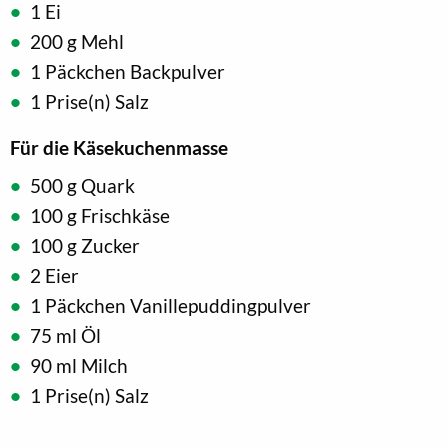
1 Ei
200 g Mehl
1 Päckchen Backpulver
1 Prise(n) Salz
Für die Käsekuchenmasse
500 g Quark
100 g Frischkäse
100 g Zucker
2 Eier
1 Päckchen Vanillepuddingpulver
75 ml Öl
90 ml Milch
1 Prise(n) Salz