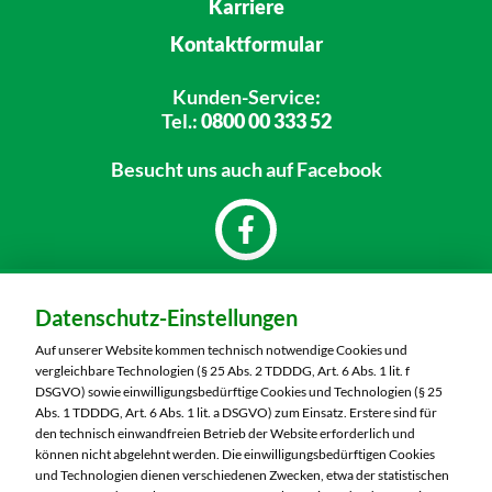
Karriere
Kontaktformular
Kunden-Service:
Tel.:
0800 00 333 52
Besucht uns
auch auf Facebook
Dein Markt:
Datenschutz-Einstellungen
Marktkauf Oschatz
Venissieuxer Straße 6
Auf unserer Website kommen technisch notwendige Cookies und
04758 Oschatz
vergleichbare Technologien (§ 25 Abs. 2 TDDDG, Art. 6 Abs. 1 lit. f
DSGVO) sowie einwilligungsbedürftige Cookies und Technologien (§ 25
Telefon:
03435 9870
Abs. 1 TDDDG, Art. 6 Abs. 1 lit. a DSGVO) zum Einsatz. Erstere sind für
den technisch einwandfreien Betrieb der Website erforderlich und
können nicht abgelehnt werden. Die einwilligungsbedürftigen Cookies
Markt ändern
und Technologien dienen verschiedenen Zwecken, etwa der statistischen