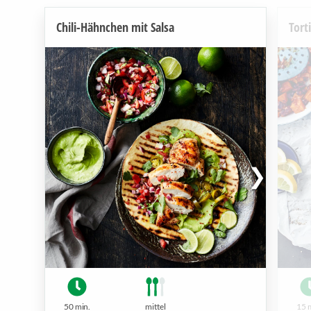
Chili-Hähnchen mit Salsa
Tort
50 min.
mittel
15 