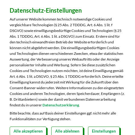
Dein Markt:
Datenschutz-Einstellungen
Marktkauf Oschatz
Venissieuxer Straße 6
Auf unserer Website kommen technisch notwendige Cookies und
04758 Oschatz
vergleichbare Technologien (§ 25 Abs. 2 TDDDG, Art. 6 Abs. 1 lit. f
DSGVO) sowie einwilligungsbedürftige Cookies und Technologien (§ 25
Telefon:
03435 9870
Abs. 1 TDDDG, Art. 6 Abs. 1 lit. a DSGVO) zum Einsatz. Erstere sind für
den technisch einwandfreien Betrieb der Website erforderlich und
können nicht abgelehnt werden. Die einwilligungsbedürftigen Cookies
Markt ändern
und Technologien dienen verschiedenen Zwecken, etwa der statistischen
Auswertung, der Verbesserung unseres Webauftritts oder der Anzeige
Öffnungszeiten diese Woche:
personalisierter Inhalte und Werbung. Sofern Sie diese zusätzlichen
Cookies und Technologien nutzen möchten, ist deine Einwilligung gemäß
Mo:
07:00 – 20:00 Uhr
Art. 6 Abs. 1 lit. a DSGVO, § 25 Abs. 1 TDDDG erforderlich. Deine erteilte
Di:
07:00 – 20:00 Uhr
Einwilligung kannst du jederzeit mit Wirkung für die Zukunft über den
Consent-Banner widerrufen. Weitere Informationen zu den eingesetzten
Mi:
07:00 – 20:00 Uhr
Cookies und anderen Technologien, deren Speicherdauer, Empfängern (z.
Do:
07:00 – 20:00 Uhr
B. Drittanbietern) sowie der damit verbundenen Datenverarbeitung
Fr:
07:00 – 21:00 Uhr
findest du in unserer
Datenschutzerklärung
.
Sa:
07:00 – 20:00 Uhr
Bitte beachte, dass auf Basis deiner Einstellungen ggf. nicht mehr alle
Funktionalitäten zur Verfügung stehen.
Alle akzeptieren
Alle ablehnen
Einstellungen