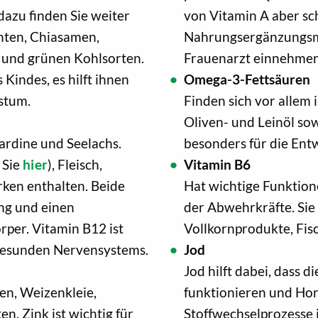
azu finden Sie weiter
von Vitamin A aber sch
chten, Chiasamen,
Nahrungsergänzungsmi
t und grünen Kohlsorten.
Frauenarzt einnehmen
 Kindes, es hilft ihnen
Omega-3-Fettsäuren
stum.
Finden sich vor allem 
Oliven- und Leinöl sow
 Sardine und Seelachs.
besonders für die Ent
 Sie
hier
), Fleisch,
Vitamin B6
ken enthalten. Beide
Hat wichtige Funktion
ung und einen
der Abwehrkräfte. Sie 
rper. Vitamin B12 ist
Vollkornprodukte, Fis
s gesunden Nervensystems.
Jod
Jod hilft dabei, dass 
sen, Weizenkleie,
funktionieren und Hor
. Zink ist wichtig für
Stoffwechselprozesse i