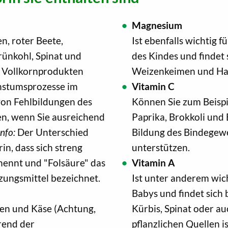
Magnesium
n, roter Beete,
Ist ebenfalls wichtig
ünkohl, Spinat und
des Kindes und findet 
d Vollkornprodukten
Weizenkeimen und Haf
chstumsprozesse im
Vitamin C
 von Fehlbildungen des
Können Sie zum Beispi
n, wenn Sie ausreichend
Paprika, Brokkoli und
Info:
Der Unterschied
Bildung des Bindegew
in, dass sich streng
unterstützen.
nennt und "Folsäure" das
Vitamin A
zungsmittel bezeichnet.
Ist unter anderem wich
Babys und findet sich 
ten und Käse (Achtung,
Kürbis, Spinat oder au
rend der
pflanzlichen Quellen 