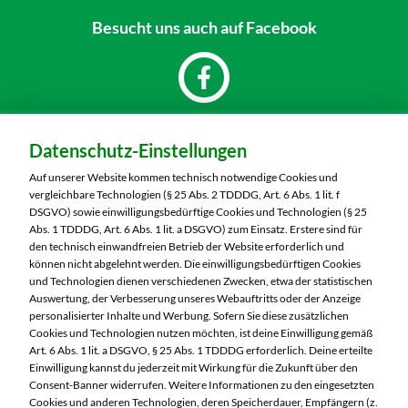
Besucht uns
auch auf Facebook
Dein Markt:
Datenschutz-Einstellungen
Marktkauf Oschatz
Venissieuxer Straße 6
Auf unserer Website kommen technisch notwendige Cookies und
04758 Oschatz
vergleichbare Technologien (§ 25 Abs. 2 TDDDG, Art. 6 Abs. 1 lit. f
DSGVO) sowie einwilligungsbedürftige Cookies und Technologien (§ 25
Telefon:
03435 9870
Abs. 1 TDDDG, Art. 6 Abs. 1 lit. a DSGVO) zum Einsatz. Erstere sind für
den technisch einwandfreien Betrieb der Website erforderlich und
können nicht abgelehnt werden. Die einwilligungsbedürftigen Cookies
Markt ändern
und Technologien dienen verschiedenen Zwecken, etwa der statistischen
Auswertung, der Verbesserung unseres Webauftritts oder der Anzeige
Öffnungszeiten diese Woche:
personalisierter Inhalte und Werbung. Sofern Sie diese zusätzlichen
Cookies und Technologien nutzen möchten, ist deine Einwilligung gemäß
Mo:
07:00 – 20:00 Uhr
Art. 6 Abs. 1 lit. a DSGVO, § 25 Abs. 1 TDDDG erforderlich. Deine erteilte
Di:
07:00 – 20:00 Uhr
Einwilligung kannst du jederzeit mit Wirkung für die Zukunft über den
Consent-Banner widerrufen. Weitere Informationen zu den eingesetzten
Mi:
07:00 – 20:00 Uhr
Cookies und anderen Technologien, deren Speicherdauer, Empfängern (z.