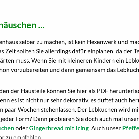
näuschen ...
enhaus selber zu machen, ist kein Hexenwerk und m
 Zeit sollten Sie allerdings dafür einplanen, da der 
rten muss. Wenn Sie mit kleineren Kindern ein Leb
 schon vorzubereiten und dann gemeinsam das Lebk
en der Hausteile können Sie hier als PDF herunterla
nn es ist nicht nur sehr dekorativ, es duftet auch he
in paar Wochen stehenlassen. Der Lebkuchen wird mit 
n jeder Form? Dann probieren Sie doch auch mal unse
uchen
oder
Gingerbread mit Icing
. Auch unser
Pfeff
hr zu empfehlen.