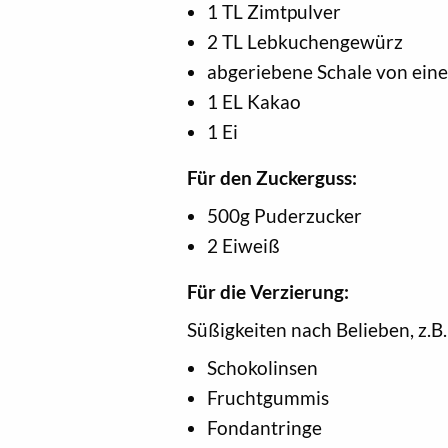
1 TL Zimtpulver
2 TL Lebkuchengewürz
abgeriebene Schale von ein
1 EL Kakao
1 Ei
Für den Zuckerguss:
500g Puderzucker
2 Eiweiß
Für die Verzierung:
Süßigkeiten nach Belieben, z.B.
Schokolinsen
Fruchtgummis
Fondantringe