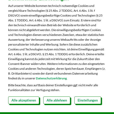
Laufamholzstraße 40/42
Auf unserer Website kommen technisch notwendige Cookies und
90482 Nürnberg
vergleichbare Technologien (§ 25 Abs. 2 TDDDG, Art. 6 Abs. 1 lit. f
DSGVO) sowie einwilligungsbedürftige Cookies und Technologien (§ 25
Telefon:
0911 54340
Abs. 1 TDDDG, Art. 6 Abs. 1 lit. a DSGVO) zum Einsatz. Erstere sind für
den technisch einwandfreien Betrieb der Website erforderlich und
können nicht abgelehnt werden. Die einwilligungsbedürftigen Cookies
Markt ändern
und Technologien dienen verschiedenen Zwecken, etwa der statistischen
Auswertung, der Verbesserung unseres Webauftritts oder der Anzeige
Öffnungszeiten diese Woche:
personalisierter Inhalte und Werbung. Sofern Sie diese zusätzlichen
Cookies und Technologien nutzen möchten, ist deine Einwilligung gemäß
Mo:
08:00 – 20:00 Uhr
Art. 6 Abs. 1 lit. a DSGVO, § 25 Abs. 1 TDDDG erforderlich. Deine erteilte
Di:
08:00 – 20:00 Uhr
Einwilligung kannst du jederzeit mit Wirkung für die Zukunft über den
Consent-Banner widerrufen. Weitere Informationen zu den eingesetzten
Mi:
08:00 – 20:00 Uhr
Cookies und anderen Technologien, deren Speicherdauer, Empfängern (z.
Do:
08:00 – 20:00 Uhr
B. Drittanbietern) sowie der damit verbundenen Datenverarbeitung
Fr:
08:00 – 20:00 Uhr
findest du in unserer
Datenschutzerklärung
.
Sa:
Geschlossen
Bitte beachte, dass auf Basis deiner Einstellungen ggf. nicht mehr alle
Funktionalitäten zur Verfügung stehen.
Alle akzeptieren
Alle ablehnen
Einstellungen
Copyright 2026 © MARKTKAUF
Datenschutz
Impressum
Hinweisgebersystem Menschenrechte