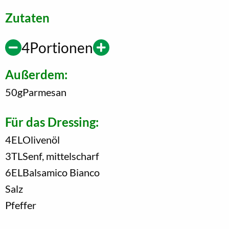
Zutaten
4
Portionen
Außerdem:
50
g
Parmesan
Für das Dressing:
4
EL
Olivenöl
3
TL
Senf, mittelscharf
6
EL
Balsamico Bianco
Salz
Pfeffer