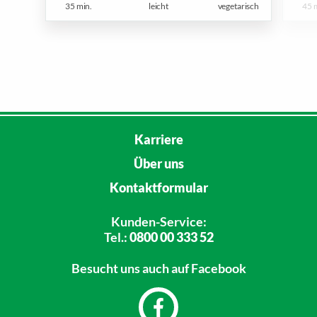
35 min.
leicht
vegetarisch
45 
Karriere
Über uns
Kontaktformular
Kunden-Service:
Tel.:
0800 00 333 52
Besucht uns
auch auf Facebook