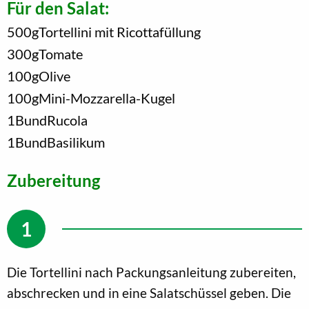
Für den Salat:
500
g
Tortellini mit Ricottafüllung
300
g
Tomate
100
g
Olive
100
g
Mini-Mozzarella-Kugel
1
Bund
Rucola
1
Bund
Basilikum
Zubereitung
Die Tortellini nach Packungsanleitung zubereiten,
abschrecken und in eine Salatschüssel geben. Die