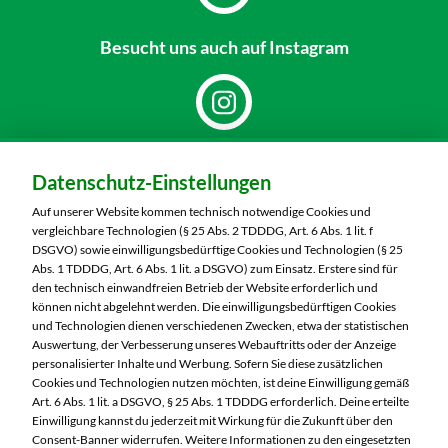
Besucht uns
auch auf Instagram
Dein Markt:
Datenschutz-Einstellungen
MARKTKAUF Nürnberg-Mögeldorf
Laufamholzstraße 40/42
Auf unserer Website kommen technisch notwendige Cookies und
90482 Nürnberg
vergleichbare Technologien (§ 25 Abs. 2 TDDDG, Art. 6 Abs. 1 lit. f
DSGVO) sowie einwilligungsbedürftige Cookies und Technologien (§ 25
Telefon:
0911 54340
Abs. 1 TDDDG, Art. 6 Abs. 1 lit. a DSGVO) zum Einsatz. Erstere sind für
den technisch einwandfreien Betrieb der Website erforderlich und
können nicht abgelehnt werden. Die einwilligungsbedürftigen Cookies
Markt ändern
und Technologien dienen verschiedenen Zwecken, etwa der statistischen
Auswertung, der Verbesserung unseres Webauftritts oder der Anzeige
Öffnungszeiten diese Woche:
personalisierter Inhalte und Werbung. Sofern Sie diese zusätzlichen
Cookies und Technologien nutzen möchten, ist deine Einwilligung gemäß
Mo:
08:00 – 20:00 Uhr
Art. 6 Abs. 1 lit. a DSGVO, § 25 Abs. 1 TDDDG erforderlich. Deine erteilte
Di:
08:00 – 20:00 Uhr
Einwilligung kannst du jederzeit mit Wirkung für die Zukunft über den
Consent-Banner widerrufen. Weitere Informationen zu den eingesetzten
Mi:
08:00 – 20:00 Uhr