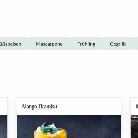
üßspeisen
Mascarpone
Frühling
Gegrillt
Mango-Tiramisu
K