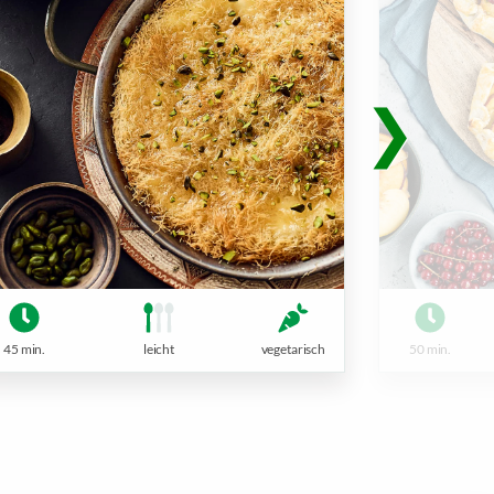
45 min.
leicht
vegetarisch
50 min.