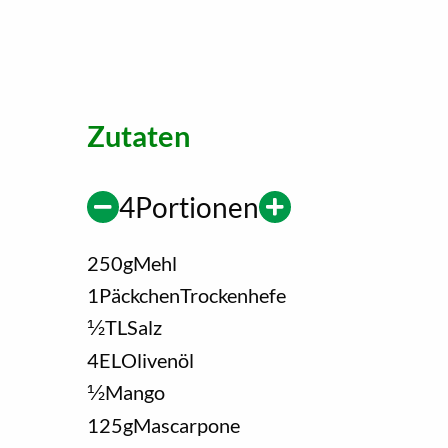
Zutaten
4
Portionen
250
g
Mehl
1
Päckchen
Trockenhefe
1/2
TL
Salz
4
EL
Olivenöl
1/2
Mango
125
g
Mascarpone