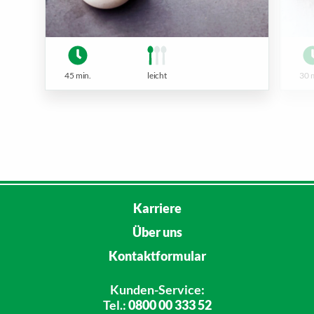
45 min.
leicht
30 
Karriere
Über uns
Kontaktformular
Kunden-Service:
Tel.:
0800 00 333 52