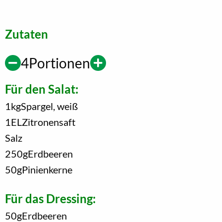
Zutaten
4
Portionen
Für den Salat:
1
kg
Spargel, weiß
1
EL
Zitronensaft
Salz
250
g
Erdbeeren
50
g
Pinienkerne
Für das Dressing:
50
g
Erdbeeren