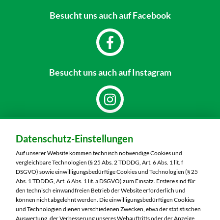
Besucht uns
auch auf Facebook
Besucht uns
auch auf Instagram
Dein Markt:
Datenschutz-Einstellungen
MARKTKAUF Nürnberg-Mögeldorf
Laufamholzstraße 40/42
Auf unserer Website kommen technisch notwendige Cookies und
90482 Nürnberg
vergleichbare Technologien (§ 25 Abs. 2 TDDDG, Art. 6 Abs. 1 lit. f
DSGVO) sowie einwilligungsbedürftige Cookies und Technologien (§ 25
Telefon:
0911 54340
Abs. 1 TDDDG, Art. 6 Abs. 1 lit. a DSGVO) zum Einsatz. Erstere sind für
den technisch einwandfreien Betrieb der Website erforderlich und
können nicht abgelehnt werden. Die einwilligungsbedürftigen Cookies
Markt ändern
und Technologien dienen verschiedenen Zwecken, etwa der statistischen
Auswertung, der Verbesserung unseres Webauftritts oder der Anzeige