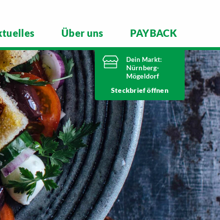
tuelles
Über uns
PAYBACK
Dein Markt:
Nürnberg-
Mögeldorf
Heute von 8 Uhr
Steckbrief
bis 20 Uhr geöffnet
Telefonnummer
0911 54340
Laufamholzstraße 40/42
90482 Nürnberg
Markt ändern