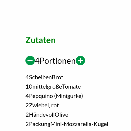
Zutaten
4
Portionen
4
Scheiben
Brot
10
mittelgroße
Tomate
4
Pepquino (Minigurke)
2
Zwiebel, rot
2
Händevoll
Olive
2
Packung
Mini-Mozzarella-Kugel