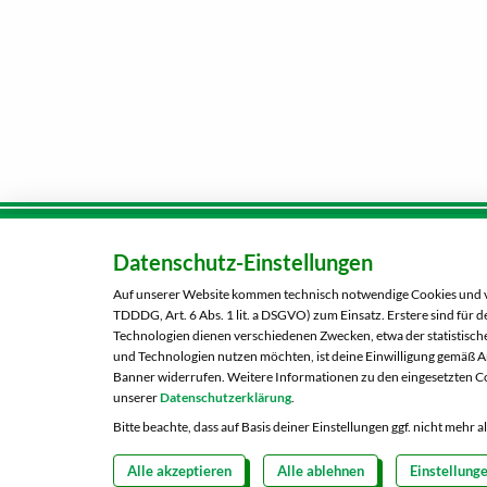
Datenschutz-Einstellungen
Karriere
Kunden-
Tel.:
080
Auf unserer Website kommen technisch notwendige Cookies und ver
Über uns
TDDDG, Art. 6 Abs. 1 lit. a DSGVO) zum Einsatz. Erstere sind für
Kontaktformular
Technologien dienen verschiedenen Zwecken, etwa der statistische
und Technologien nutzen möchten, ist deine Einwilligung gemäß Art
Banner widerrufen. Weitere Informationen zu den eingesetzten Co
unserer
Datenschutzerklärung
.
Bitte beachte, dass auf Basis deiner Einstellungen ggf. nicht mehr 
Alle akzeptieren
Alle ablehnen
Einstellung