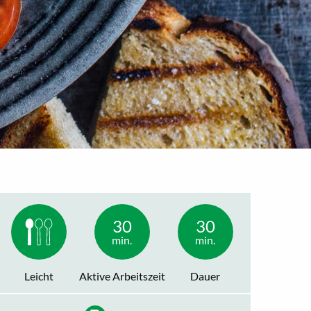
30
30
min.
min.
Leicht
Aktive Arbeitszeit
Dauer