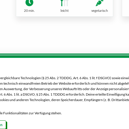
20 min.
leicht
vegetarisch
Service:
Dein Markt:
0 00 333 52
MARKTKAUF Nürnberg-Mög
gleichbare Technologien (§ 25 Abs. 2 TDDDG, Art. 6 Abs. 1 lit. f DSGVO) sowie einwi
Laufamholzstraße 40/42
 den technisch einwandfreien Betrieb der Website erforderlich und können nicht abgel
90482 Nürnberg
n Auswertung, der Verbesserung unseres Webauftritts oder der Anzeige personalisiert
Besucht uns
. 6 Abs. 1 lit. a DSGVO, § 25 Abs. 1 TDDDG erforderlich. Deine erteilte Einwilligung k
auch auf Facebook
okies und anderen Technologien, deren Speicherdauer, Empfängern (z. B. Drittanbiet
Telefon:
0911 54340
Besucht uns
alle Funktionalitäten zur Verfügung stehen.
Markt ändern
auch auf Instagram
en