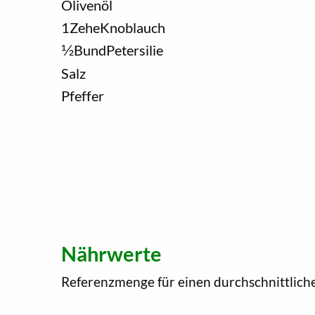
Olivenöl
1
Zehe
Knoblauch
1/2
Bund
Petersilie
Salz
Pfeffer
Nährwerte
Referenzmenge für einen durchschnittlich