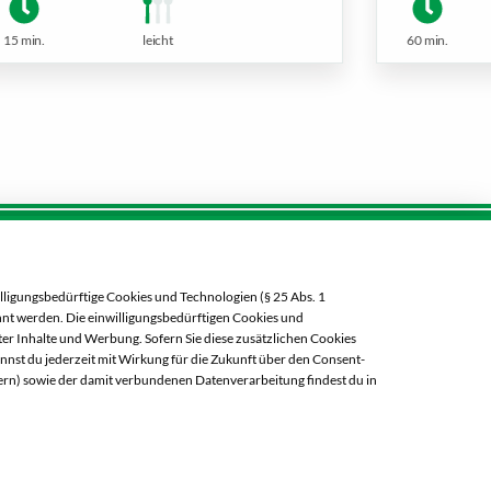
15 min.
leicht
60 min.
Öffnungszeiten diese Woche:
eldorf
lligungsbedürftige Cookies und Technologien (§ 25 Abs. 1
Mo:
08:00 – 20:00 Uhr
ehnt werden. Die einwilligungsbedürftigen Cookies und
Di:
08:00 – 20:00 Uhr
er Inhalte und Werbung. Sofern Sie diese zusätzlichen Cookies
annst du jederzeit mit Wirkung für die Zukunft über den Consent-
Mi:
08:00 – 20:00 Uhr
ern) sowie der damit verbundenen Datenverarbeitung findest du in
Do:
08:00 – 20:00 Uhr
Fr:
08:00 – 20:00 Uhr
Sa:
08:00 – 20:00 Uhr