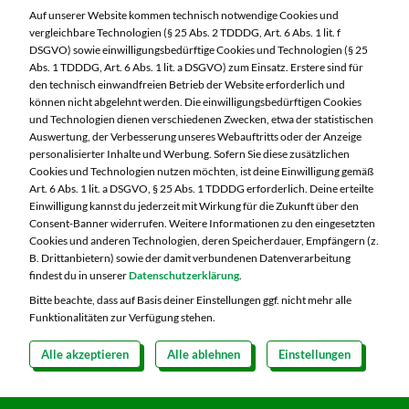
Laufamholzstraße 40/42
Auf unserer Website kommen technisch notwendige Cookies und
90482 Nürnberg
vergleichbare Technologien (§ 25 Abs. 2 TDDDG, Art. 6 Abs. 1 lit. f
DSGVO) sowie einwilligungsbedürftige Cookies und Technologien (§ 25
Telefon:
0911 54340
Abs. 1 TDDDG, Art. 6 Abs. 1 lit. a DSGVO) zum Einsatz. Erstere sind für
den technisch einwandfreien Betrieb der Website erforderlich und
können nicht abgelehnt werden. Die einwilligungsbedürftigen Cookies
Markt ändern
und Technologien dienen verschiedenen Zwecken, etwa der statistischen
Auswertung, der Verbesserung unseres Webauftritts oder der Anzeige
Öffnungszeiten diese Woche:
personalisierter Inhalte und Werbung. Sofern Sie diese zusätzlichen
Cookies und Technologien nutzen möchten, ist deine Einwilligung gemäß
Mo:
08:00 – 20:00 Uhr
Art. 6 Abs. 1 lit. a DSGVO, § 25 Abs. 1 TDDDG erforderlich. Deine erteilte
Di:
08:00 – 20:00 Uhr
Einwilligung kannst du jederzeit mit Wirkung für die Zukunft über den
Consent-Banner widerrufen. Weitere Informationen zu den eingesetzten
Mi:
08:00 – 20:00 Uhr
Cookies und anderen Technologien, deren Speicherdauer, Empfängern (z.
Do:
08:00 – 20:00 Uhr
B. Drittanbietern) sowie der damit verbundenen Datenverarbeitung
Fr:
08:00 – 20:00 Uhr
findest du in unserer
Datenschutzerklärung
.
Sa:
08:00 – 20:00 Uhr
Bitte beachte, dass auf Basis deiner Einstellungen ggf. nicht mehr alle
Funktionalitäten zur Verfügung stehen.
Alle akzeptieren
Alle ablehnen
Einstellungen
Copyright 2026 © MARKTKAUF
Datenschutz
Impressum
Hinweisgebersystem Menschenrechte