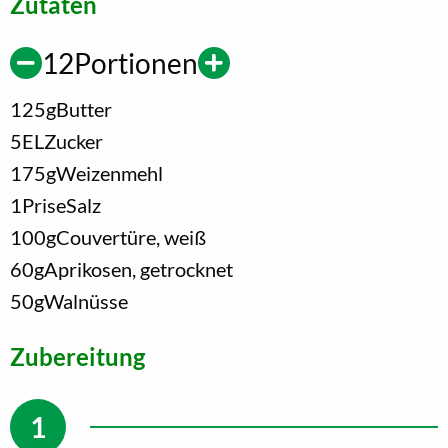
Zutaten
12
Portionen
125
g
Butter
5
EL
Zucker
175
g
Weizenmehl
1
Prise
Salz
100
g
Couvertüre, weiß
60
g
Aprikosen, getrocknet
50
g
Walnüsse
Zubereitung