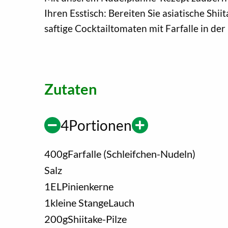
Ihren Esstisch: Bereiten Sie asiatische Shi
saftige Cocktailtomaten mit Farfalle in der
Zutaten
4
Portionen
400
g
Farfalle (Schleifchen-Nudeln)
Salz
1
EL
Pinienkerne
1
kleine Stange
Lauch
200
g
Shiitake-Pilze