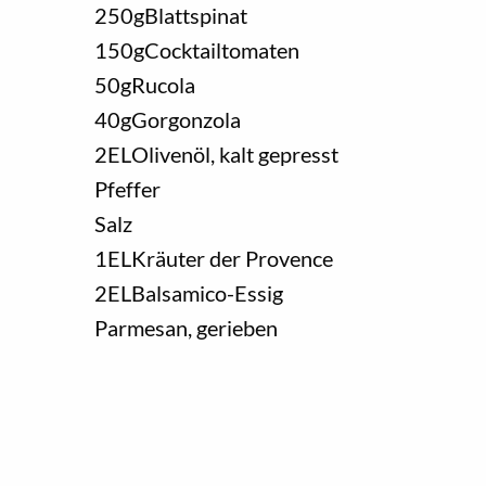
250
g
Blattspinat
150
g
Cocktailtomaten
50
g
Rucola
40
g
Gorgonzola
2
EL
Olivenöl, kalt gepresst
Pfeffer
Salz
1
EL
Kräuter der Provence
2
EL
Balsamico-Essig
Parmesan, gerieben