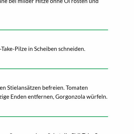
nne bei milder Hitze ohne Öl rösten und
i-Take-Pilze in Scheiben schneiden.
en Stielansätzen befreien. Tomaten
lzige Enden entfernen, Gorgonzola würfeln.