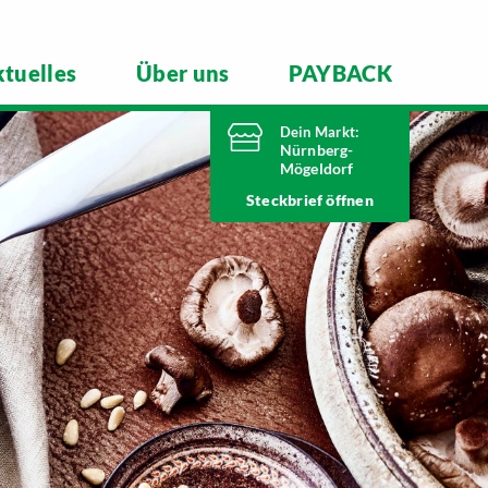
tuelles
Über uns
PAYBACK
Dein Markt:
Nürnberg-
Mögeldorf
Heute bis
Steckbrief
20 Uhr geöffnet
Telefonnummer
0911 54340
Laufamholzstraße 40/42
90482 Nürnberg
Markt ändern