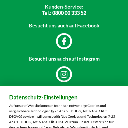
Kunden-Service:
Tel.:
0800 00 333 52
Besucht uns
auch auf Facebook
Besucht uns
auch auf Instagram
Dein Markt:
Datenschutz-Einstellungen
MARKTKAUF Nürnberg-Mögeldorf
Laufamholzstraße 40/42
Auf unserer Website kommen technisch notwendige Cookies und
90482 Nürnberg
vergleichbare Technologien (§ 25 Abs. 2 TDDDG, Art. 6 Abs. 1 lit. f
DSGVO) sowie einwilligungsbedürftige Cookies und Technologien (§ 25
Telefon:
0911 54340
Abs. 1 TDDDG, Art. 6 Abs. 1 lit. a DSGVO) zum Einsatz. Erstere sind für
den technisch einwandfreien Betrieb der Website erforderlich und