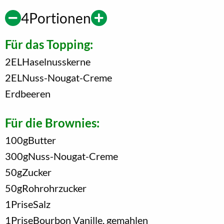
4
Portionen
Für das Topping:
2
EL
Haselnusskerne
2
EL
Nuss-Nougat-Creme
Erdbeeren
Für die Brownies:
100
g
Butter
300
g
Nuss-Nougat-Creme
50
g
Zucker
50
g
Rohrohrzucker
1
Prise
Salz
1
Prise
Bourbon Vanille, gemahlen