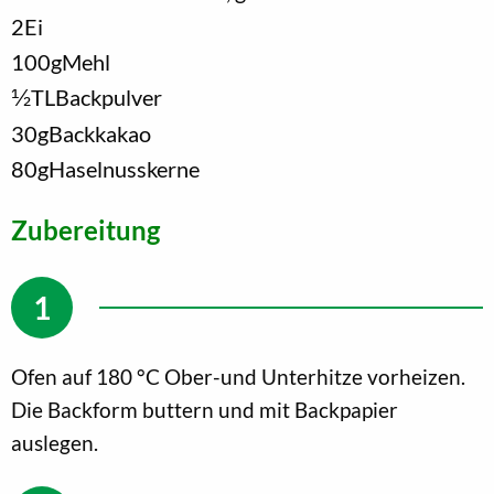
2
Ei
100
g
Mehl
1/2
TL
Backpulver
30
g
Backkakao
80
g
Haselnusskerne
Zubereitung
Ofen auf 180 °C Ober-und Unterhitze vorheizen.
Die Backform buttern und mit Backpapier
auslegen.